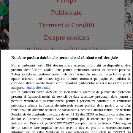
Echipa
Publicitate
Termeni si Conditii
Despre cookies
Politica de confidențialitate
Nouă ne pasă ca datele tale personale să rămână confidențiale
Abonamente
Noi și partenerii noștri
596
stocăm și/sau accesăm informații pe dispozitivul dvs.,
precum identificatorii cookie unici pentru prelucrarea datelor cu caracter personal.
Contact
Puteți accepta sau gestiona preferințele dvs. făcând clic mai jos, respectiv vă puteți
opune utilizării unui interes legitim în orice moment pe pagina cu politica de
confidențialitate. Aceste alegeri vor fi raportate partenerilor noștri și nu vă vor afecta
navigarea.
Mai multe detalii
Noi si partenerii nostri (retelele de socializare si agentiile de publicitate partenere,
precum si furnizorii nostri de servicii de date analitice) prelucram date pentru a
permite website-ului sa functioneze, pentru a personaliza continutul si anunturile
publicitare afisate in functie de interesele si/sau profilul dvs., pentru a va oferi
functionalitati aferente retelelor de socializare si pentru a analiza traficul pe website.
Pariază responsabil! Decizia ONJN nr.
Beneficiati de drepturile prevazute de art. 15-22 din GDPR in legatura cu prelucrarea
821/25.09.2025.
datelor cu caracter personal. Aceste drepturi pot fi exercitate prin modalitatea
Jocurile de noroc sunt interzise minorilor.
indicata
aici
. Prin click pe “ACCEPT TOATE”, acceptati folosirea tuturor Tehnologiilor
de tip Cookie, care implica inclusiv acceptul dvs. cu privire la stocarea/accesarea
informatiilor de catre Vendor-ii cu care colaboram. Prin click pe “VREAU SA