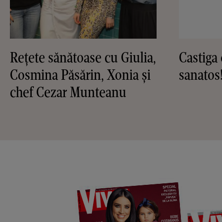
Reţete sănătoase cu Giulia,
Castiga 
Cosmina Păsărin, Xonia şi
sanatos
chef Cezar Munteanu