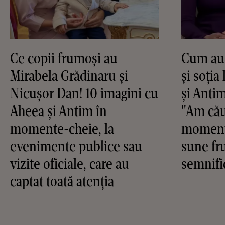
Ce copii frumoși au
Cum au 
Mirabela Grădinaru și
și soți
Nicușor Dan! 10 imagini cu
și Antim
Aheea și Antim în
"Am cău
momente-cheie, la
momentu
evenimente publice sau
sune fr
vizite oficiale, care au
semnifi
captat toată atenția