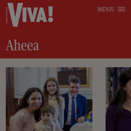
MENIU
Aheea