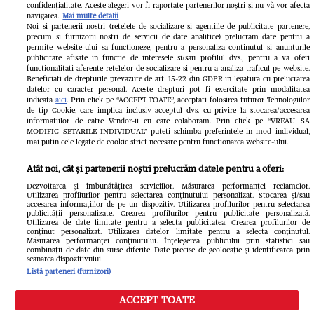
confidențialitate. Aceste alegeri vor fi raportate partenerilor noștri și nu vă vor afecta
navigarea.
Mai multe detalii
Noi si partenerii nostri (retelele de socializare si agentiile de publicitate partenere,
precum si furnizorii nostri de servicii de date analitice) prelucram date pentru a
permite website-ului sa functioneze, pentru a personaliza continutul si anunturile
publicitare afisate in functie de interesele si/sau profilul dvs., pentru a va oferi
functionalitati aferente retelelor de socializare si pentru a analiza traficul pe website.
Pariază responsabil! Decizia ONJN nr.
Beneficiati de drepturile prevazute de art. 15-22 din GDPR in legatura cu prelucrarea
821/25.09.2025.
datelor cu caracter personal. Aceste drepturi pot fi exercitate prin modalitatea
Jocurile de noroc sunt interzise minorilor.
indicata
aici
. Prin click pe “ACCEPT TOATE”, acceptati folosirea tuturor Tehnologiilor
de tip Cookie, care implica inclusiv acceptul dvs. cu privire la stocarea/accesarea
informatiilor de catre Vendor-ii cu care colaboram. Prin click pe “VREAU SA
LINKS
MODIFIC SETARILE INDIVIDUAL” puteti schimba preferintele in mod individual,
mai putin cele legate de cookie strict necesare pentru functionarea website-ului.
Copyright 2026 Ringier Romania – Toate
Atât noi, cât și partenerii noștri prelucrăm datele pentru a oferi:
Drepturile rezervate
Dezvoltarea și îmbunătățirea serviciilor. Măsurarea performanței reclamelor.
Utilizarea profilurilor pentru selectarea conținutului personalizat. Stocarea și/sau
accesarea informațiilor de pe un dispozitiv. Utilizarea profilurilor pentru selectarea
publicității personalizate. Crearea profilurilor pentru publicitate personalizată.
Utilizarea de date limitate pentru a selecta publicitatea. Crearea profilurilor de
conținut personalizat. Utilizarea datelor limitate pentru a selecta conținutul.
Măsurarea performanței conținutului. Înțelegerea publicului prin statistici sau
combinații de date din surse diferite. Date precise de geolocație și identificarea prin
scanarea dispozitivului.
Listă parteneri (furnizori)
ACCEPT TOATE
Meniu
Caută