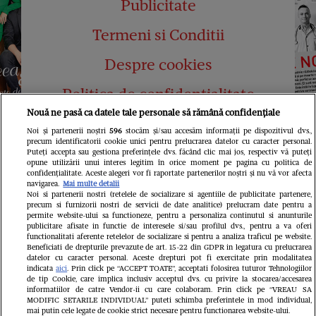
Publicitate
Termeni si Conditii
Despre cookies
Politica de confidențialitate
Nouă ne pasă ca datele tale personale să rămână confidențiale
Abonamente
Noi și partenerii noștri
596
stocăm și/sau accesăm informații pe dispozitivul dvs.,
precum identificatorii cookie unici pentru prelucrarea datelor cu caracter personal.
Contact
Puteți accepta sau gestiona preferințele dvs. făcând clic mai jos, respectiv vă puteți
opune utilizării unui interes legitim în orice moment pe pagina cu politica de
confidențialitate. Aceste alegeri vor fi raportate partenerilor noștri și nu vă vor afecta
navigarea.
Mai multe detalii
Noi si partenerii nostri (retelele de socializare si agentiile de publicitate partenere,
precum si furnizorii nostri de servicii de date analitice) prelucram date pentru a
permite website-ului sa functioneze, pentru a personaliza continutul si anunturile
publicitare afisate in functie de interesele si/sau profilul dvs., pentru a va oferi
functionalitati aferente retelelor de socializare si pentru a analiza traficul pe website.
Pariază responsabil! Decizia ONJN nr.
Beneficiati de drepturile prevazute de art. 15-22 din GDPR in legatura cu prelucrarea
821/25.09.2025.
datelor cu caracter personal. Aceste drepturi pot fi exercitate prin modalitatea
Jocurile de noroc sunt interzise minorilor.
indicata
aici
. Prin click pe “ACCEPT TOATE”, acceptati folosirea tuturor Tehnologiilor
de tip Cookie, care implica inclusiv acceptul dvs. cu privire la stocarea/accesarea
informatiilor de catre Vendor-ii cu care colaboram. Prin click pe “VREAU SA
LINKS
MODIFIC SETARILE INDIVIDUAL” puteti schimba preferintele in mod individual,
mai putin cele legate de cookie strict necesare pentru functionarea website-ului.