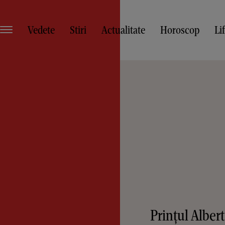
Vedete
Stiri
Actualitate
Horoscop
Li
o
Prințul Alber