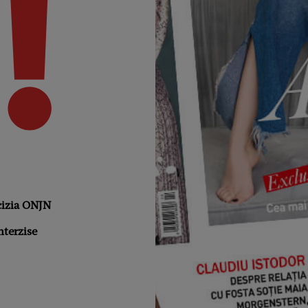
cizia ONJN
nterzise