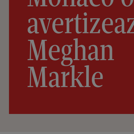
avertizea
Meghan
Markle