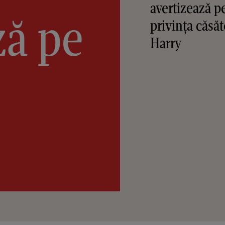
avertizează 
ză pe
privința căsăt
Harry