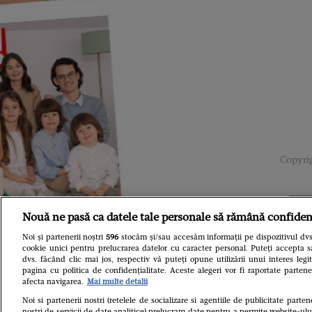
Copyrig
Nouă ne pasă ca datele tale personale să rămână confiden
Noi și partenerii noștri
596
stocăm și/sau accesăm informații pe dispozitivul dvs.
cookie unici pentru prelucrarea datelor cu caracter personal. Puteți accepta s
dvs. făcând clic mai jos, respectiv vă puteți opune utilizării unui interes le
pagina cu politica de confidențialitate. Aceste alegeri vor fi raportate partene
afecta navigarea.
Mai multe detalii
Noi si partenerii nostri (retelele de socializare si agentiile de publicitate parten
nostri de servicii de date analitice) prelucram date pentru a permite website-ul