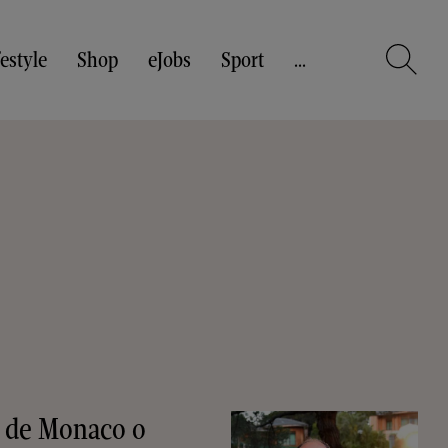
festyle
Shop
eJobs
Sport
...
t de Monaco o