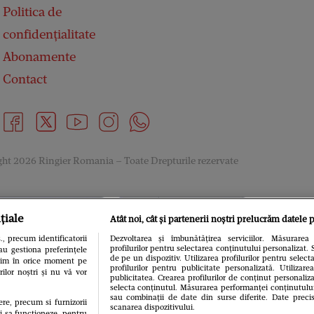
Politica de
confidențialitate
Abonamente
Contact
ht 2026 Ringier Romania – Toate Drepturile rezervate
țiale
Atât noi, cât și partenerii noștri prelucrăm datele p
, precum identificatorii
Dezvoltarea și îmbunătățirea serviciilor. Măsurarea 
profilurilor pentru selectarea conținutului personalizat. 
au gestiona preferințele
de pe un dispozitiv. Utilizarea profilurilor pentru select
gitim în orice moment pe
profilurilor pentru publicitate personalizată. Utiliza
rilor noștri și nu vă vor
publicitatea. Crearea profilurilor de conținut personaliza
selecta conținutul. Măsurarea performanței conținutului. 
sau combinații de date din surse diferite. Date precis
ere, precum si furnizorii
scanarea dispozitivului.
ui sa functioneze, pentru