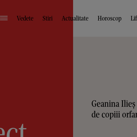
Vedete
Stiri
Actualitate
Horoscop
Li
Geanina Ilieş 
de copiii orfa
ect