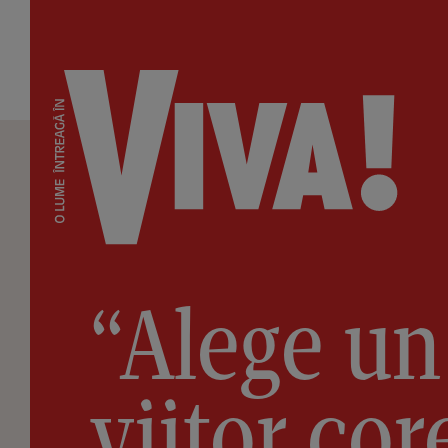
“Alege un
viitor cor