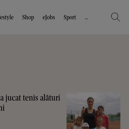
festyle
Shop
eJobs
Sport
...
a jucat tenis alături
ni