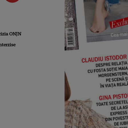
cizia ONJN
nterzise