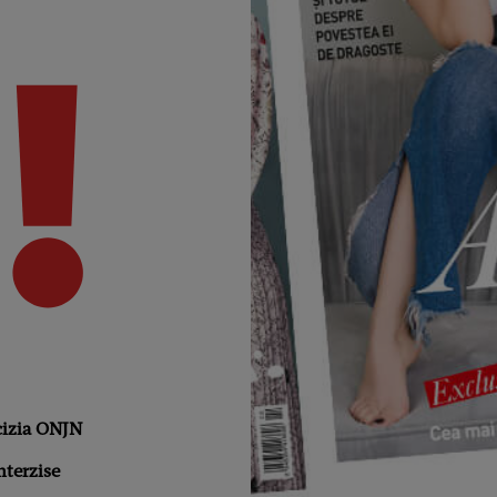
cizia ONJN
nterzise