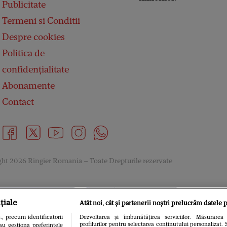
Publicitate
Termeni si Conditii
Despre cookies
Politica de
confidențialitate
Abonamente
Contact
ht 2026 Ringier Romania – Toate Drepturile rezervate
țiale
Atât noi, cât și partenerii noștri prelucrăm datele p
, precum identificatorii
Dezvoltarea și îmbunătățirea serviciilor. Măsurarea 
profilurilor pentru selectarea conținutului personalizat. 
au gestiona preferințele