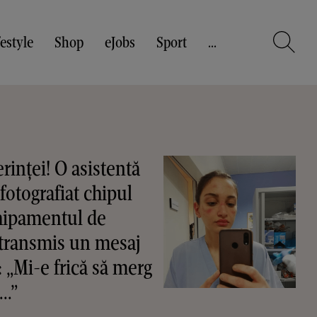
festyle
Shop
eJobs
Sport
...
rinței! O asistentă
 fotografiat chipul
chipamentul de
a transmis un mesaj
 „Mi-e frică să merg
..”