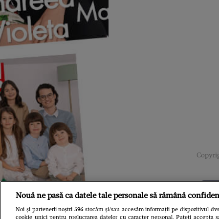
Copyrig
Nouă ne pasă ca datele tale personale să rămână confiden
Noi și partenerii noștri
596
stocăm și/sau accesăm informații pe dispozitivul dvs.
cookie unici pentru prelucrarea datelor cu caracter personal. Puteți accepta s