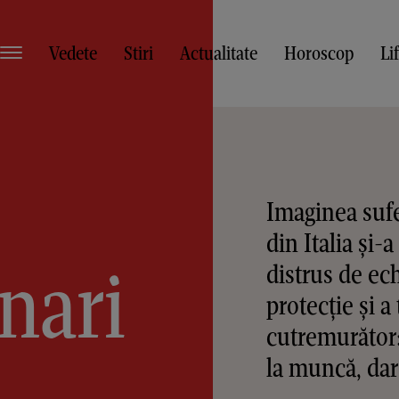
Vedete
Stiri
Actualitate
Horoscop
Li
Imaginea sufe
din Italia și-a
nari
distrus de e
protecție și 
cutremurător:
la muncă, dar.