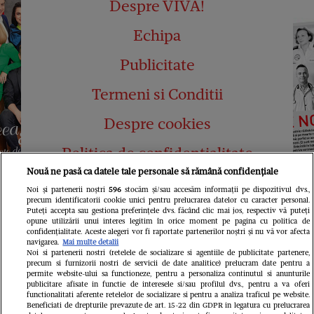
Despre VIVA!
Echipa
Publicitate
Termeni si Conditii
Despre cookies
Politica de confidențialitate
Nouă ne pasă ca datele tale personale să rămână confidențiale
Abonamente
Noi și partenerii noștri
596
stocăm și/sau accesăm informații pe dispozitivul dvs.,
precum identificatorii cookie unici pentru prelucrarea datelor cu caracter personal.
Contact
Puteți accepta sau gestiona preferințele dvs. făcând clic mai jos, respectiv vă puteți
opune utilizării unui interes legitim în orice moment pe pagina cu politica de
confidențialitate. Aceste alegeri vor fi raportate partenerilor noștri și nu vă vor afecta
navigarea.
Mai multe detalii
Noi si partenerii nostri (retelele de socializare si agentiile de publicitate partenere,
precum si furnizorii nostri de servicii de date analitice) prelucram date pentru a
permite website-ului sa functioneze, pentru a personaliza continutul si anunturile
publicitare afisate in functie de interesele si/sau profilul dvs., pentru a va oferi
functionalitati aferente retelelor de socializare si pentru a analiza traficul pe website.
Pariază responsabil! Decizia ONJN nr.
Beneficiati de drepturile prevazute de art. 15-22 din GDPR in legatura cu prelucrarea
821/25.09.2025.