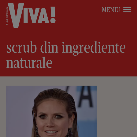
MENIU
scrub din ingrediente
naturale