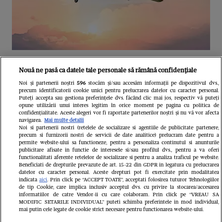
Unul dintre cele mai folosite
Nouă ne pasă ca datele tale personale să rămână confidențiale
aeroporturi din Europa își închide
Noi și partenerii noștri
596
stocăm și/sau accesăm informații pe dispozitivul dvs.,
precum identificatorii cookie unici pentru prelucrarea datelor cu caracter personal.
complet porțile timp de trei luni.
Puteți accepta sau gestiona preferințele dvs. făcând clic mai jos, respectiv vă puteți
opune utilizării unui interes legitim în orice moment pe pagina cu politica de
Milioane de pasageri, afectați
confidențialitate. Aceste alegeri vor fi raportate partenerilor noștri și nu vă vor afecta
navigarea.
Mai multe detalii
Noi si partenerii nostri (retelele de socializare si agentiile de publicitate partenere,
precum si furnizorii nostri de servicii de date analitice) prelucram date pentru a
permite website-ului sa functioneze, pentru a personaliza continutul si anunturile
publicitare afisate in functie de interesele si/sau profilul dvs., pentru a va oferi
functionalitati aferente retelelor de socializare si pentru a analiza traficul pe website.
Beneficiati de drepturile prevazute de art. 15-22 din GDPR in legatura cu prelucrarea
datelor cu caracter personal. Aceste drepturi pot fi exercitate prin modalitatea
indicata
aici
. Prin click pe “ACCEPT TOATE”, acceptati folosirea tuturor Tehnologiilor
de tip Cookie, care implica inclusiv acceptul dvs. cu privire la stocarea/accesarea
informatiilor de catre Vendor-ii cu care colaboram. Prin click pe “VREAU SA
MODIFIC SETARILE INDIVIDUAL” puteti schimba preferintele in mod individual,
mai putin cele legate de cookie strict necesare pentru functionarea website-ului.