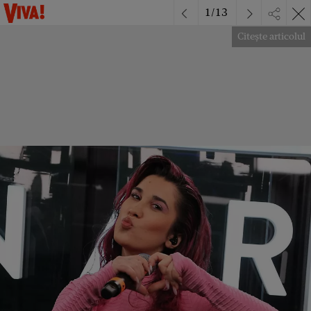
1
/
13
Citește articolul