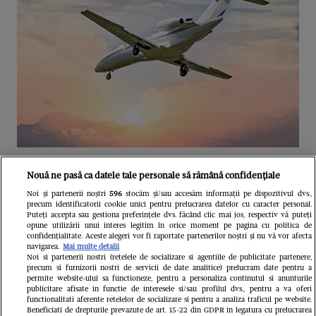
Unul dintre cele mai folosite
Nouă ne pasă ca datele tale personale să rămână confidențiale
aeroporturi din Europa își închide
Noi și partenerii noștri
596
stocăm și/sau accesăm informații pe dispozitivul dvs.,
precum identificatorii cookie unici pentru prelucrarea datelor cu caracter personal.
complet porțile timp de trei luni.
Puteți accepta sau gestiona preferințele dvs. făcând clic mai jos, respectiv vă puteți
opune utilizării unui interes legitim în orice moment pe pagina cu politica de
Milioane de pasageri, afectați
confidențialitate. Aceste alegeri vor fi raportate partenerilor noștri și nu vă vor afecta
navigarea.
Mai multe detalii
Noi si partenerii nostri (retelele de socializare si agentiile de publicitate partenere,
precum si furnizorii nostri de servicii de date analitice) prelucram date pentru a
permite website-ului sa functioneze, pentru a personaliza continutul si anunturile
publicitare afisate in functie de interesele si/sau profilul dvs., pentru a va oferi
functionalitati aferente retelelor de socializare si pentru a analiza traficul pe website.
Beneficiati de drepturile prevazute de art. 15-22 din GDPR in legatura cu prelucrarea