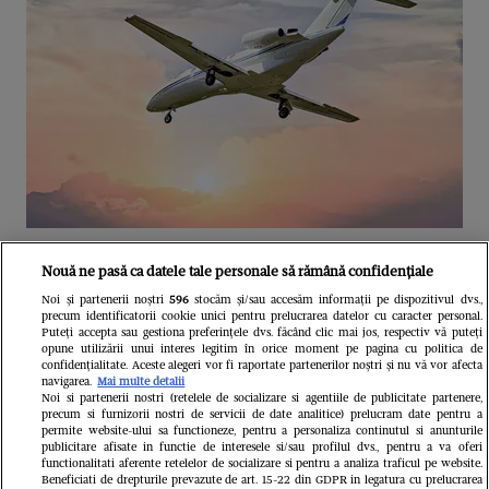
Unul dintre cele mai folosite
Nouă ne pasă ca datele tale personale să rămână confidențiale
aeroporturi din Europa își închide
Noi și partenerii noștri
596
stocăm și/sau accesăm informații pe dispozitivul dvs.,
precum identificatorii cookie unici pentru prelucrarea datelor cu caracter personal.
complet porțile timp de trei luni.
Puteți accepta sau gestiona preferințele dvs. făcând clic mai jos, respectiv vă puteți
opune utilizării unui interes legitim în orice moment pe pagina cu politica de
Milioane de pasageri, afectați
confidențialitate. Aceste alegeri vor fi raportate partenerilor noștri și nu vă vor afecta
navigarea.
Mai multe detalii
Noi si partenerii nostri (retelele de socializare si agentiile de publicitate partenere,
precum si furnizorii nostri de servicii de date analitice) prelucram date pentru a
permite website-ului sa functioneze, pentru a personaliza continutul si anunturile
publicitare afisate in functie de interesele si/sau profilul dvs., pentru a va oferi
functionalitati aferente retelelor de socializare si pentru a analiza traficul pe website.
Beneficiati de drepturile prevazute de art. 15-22 din GDPR in legatura cu prelucrarea