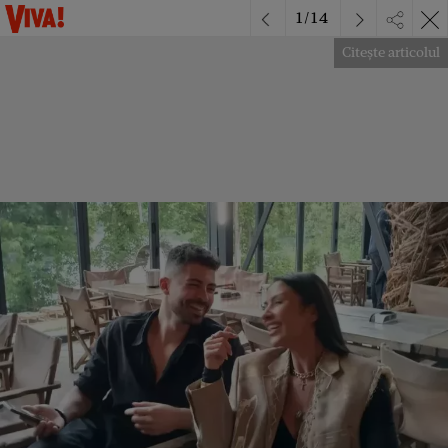
1
/
14
Citește articolul