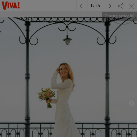
1
/
15
Citește articolul