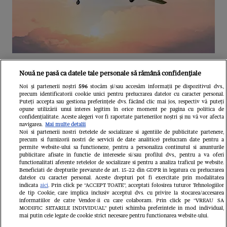
Unul dintre cele mai folosite
Nouă ne pasă ca datele tale personale să rămână confidențiale
aeroporturi din Europa își închide
Noi și partenerii noștri
596
stocăm și/sau accesăm informații pe dispozitivul dvs.,
precum identificatorii cookie unici pentru prelucrarea datelor cu caracter personal.
complet porțile timp de trei luni.
Puteți accepta sau gestiona preferințele dvs. făcând clic mai jos, respectiv vă puteți
opune utilizării unui interes legitim în orice moment pe pagina cu politica de
Milioane de pasageri, afectați
confidențialitate. Aceste alegeri vor fi raportate partenerilor noștri și nu vă vor afecta
navigarea.
Mai multe detalii
Noi si partenerii nostri (retelele de socializare si agentiile de publicitate partenere,
precum si furnizorii nostri de servicii de date analitice) prelucram date pentru a
permite website-ului sa functioneze, pentru a personaliza continutul si anunturile
publicitare afisate in functie de interesele si/sau profilul dvs., pentru a va oferi
functionalitati aferente retelelor de socializare si pentru a analiza traficul pe website.
Beneficiati de drepturile prevazute de art. 15-22 din GDPR in legatura cu prelucrarea
datelor cu caracter personal. Aceste drepturi pot fi exercitate prin modalitatea
indicata
aici
. Prin click pe “ACCEPT TOATE”, acceptati folosirea tuturor Tehnologiilor
de tip Cookie, care implica inclusiv acceptul dvs. cu privire la stocarea/accesarea
informatiilor de catre Vendor-ii cu care colaboram. Prin click pe “VREAU SA
MODIFIC SETARILE INDIVIDUAL” puteti schimba preferintele in mod individual,
mai putin cele legate de cookie strict necesare pentru functionarea website-ului.