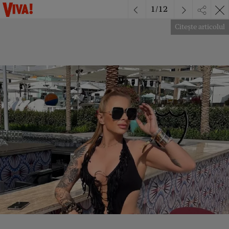
1
/
12
Citește articolul