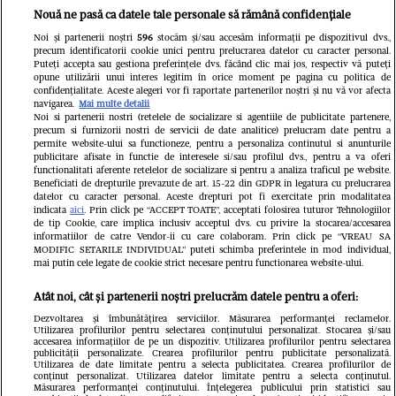
Unul dintre cele mai folosite
Nouă ne pasă ca datele tale personale să rămână confidențiale
aeroporturi din Europa își închide
Noi și partenerii noștri
596
stocăm și/sau accesăm informații pe dispozitivul dvs.,
precum identificatorii cookie unici pentru prelucrarea datelor cu caracter personal.
complet porțile timp de trei luni.
Puteți accepta sau gestiona preferințele dvs. făcând clic mai jos, respectiv vă puteți
opune utilizării unui interes legitim în orice moment pe pagina cu politica de
Milioane de pasageri, afectați
confidențialitate. Aceste alegeri vor fi raportate partenerilor noștri și nu vă vor afecta
navigarea.
Mai multe detalii
Noi si partenerii nostri (retelele de socializare si agentiile de publicitate partenere,
precum si furnizorii nostri de servicii de date analitice) prelucram date pentru a
permite website-ului sa functioneze, pentru a personaliza continutul si anunturile
publicitare afisate in functie de interesele si/sau profilul dvs., pentru a va oferi
functionalitati aferente retelelor de socializare si pentru a analiza traficul pe website.
Beneficiati de drepturile prevazute de art. 15-22 din GDPR in legatura cu prelucrarea
datelor cu caracter personal. Aceste drepturi pot fi exercitate prin modalitatea
indicata
aici
. Prin click pe “ACCEPT TOATE”, acceptati folosirea tuturor Tehnologiilor
de tip Cookie, care implica inclusiv acceptul dvs. cu privire la stocarea/accesarea
informatiilor de catre Vendor-ii cu care colaboram. Prin click pe “VREAU SA
MODIFIC SETARILE INDIVIDUAL” puteti schimba preferintele in mod individual,
mai putin cele legate de cookie strict necesare pentru functionarea website-ului.
Atât noi, cât și partenerii noștri prelucrăm datele pentru a oferi:
Dezvoltarea și îmbunătățirea serviciilor. Măsurarea performanței reclamelor.
Utilizarea profilurilor pentru selectarea conținutului personalizat. Stocarea și/sau
accesarea informațiilor de pe un dispozitiv. Utilizarea profilurilor pentru selectarea
publicității personalizate. Crearea profilurilor pentru publicitate personalizată.
Un vecin instruit poate salva
Intră în 
Utilizarea de date limitate pentru a selecta publicitatea. Crearea profilurilor de
conținut personalizat. Utilizarea datelor limitate pentru a selecta conținutul.
Măsurarea performanței conținutului. Înțelegerea publicului prin statistici sau