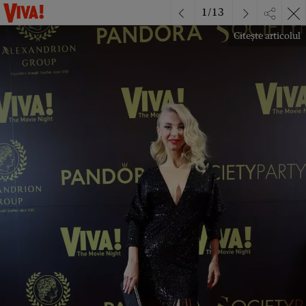
1
/
13
Citește articolul