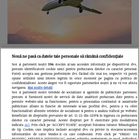
Unul dintre cele mai folosite
Nouă ne pasă ca datele tale personale să rămână confidențiale
aeroporturi din Europa își închide
Noi și partenerii noștri
596
stocăm și/sau accesăm informații pe dispozitivul dvs.,
precum identificatorii cookie unici pentru prelucrarea datelor cu caracter personal.
complet porțile timp de trei luni.
Puteți accepta sau gestiona preferințele dvs. făcând clic mai jos, respectiv vă puteți
opune utilizării unui interes legitim în orice moment pe pagina cu politica de
Milioane de pasageri, afectați
confidențialitate. Aceste alegeri vor fi raportate partenerilor noștri și nu vă vor afecta
navigarea.
Mai multe detalii
Noi si partenerii nostri (retelele de socializare si agentiile de publicitate partenere,
precum si furnizorii nostri de servicii de date analitice) prelucram date pentru a
permite website-ului sa functioneze, pentru a personaliza continutul si anunturile
publicitare afisate in functie de interesele si/sau profilul dvs., pentru a va oferi
functionalitati aferente retelelor de socializare si pentru a analiza traficul pe website.
Beneficiati de drepturile prevazute de art. 15-22 din GDPR in legatura cu prelucrarea
datelor cu caracter personal. Aceste drepturi pot fi exercitate prin modalitatea
indicata
aici
. Prin click pe “ACCEPT TOATE”, acceptati folosirea tuturor Tehnologiilor
de tip Cookie, care implica inclusiv acceptul dvs. cu privire la stocarea/accesarea
informatiilor de catre Vendor-ii cu care colaboram. Prin click pe “VREAU SA
MODIFIC SETARILE INDIVIDUAL” puteti schimba preferintele in mod individual,