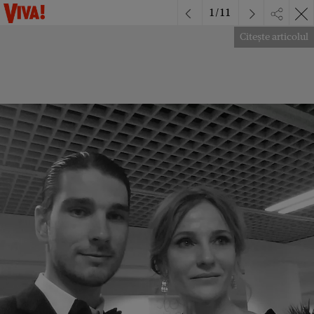
1
/
11
Citește articolul