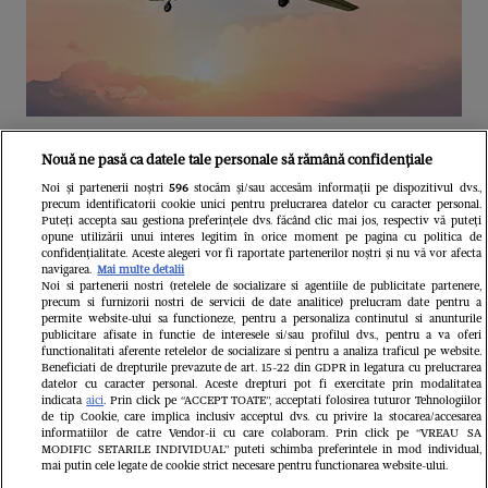
Unul dintre cele mai folosite
Nouă ne pasă ca datele tale personale să rămână confidențiale
aeroporturi din Europa își închide
Noi și partenerii noștri
596
stocăm și/sau accesăm informații pe dispozitivul dvs.,
precum identificatorii cookie unici pentru prelucrarea datelor cu caracter personal.
complet porțile timp de trei luni.
Puteți accepta sau gestiona preferințele dvs. făcând clic mai jos, respectiv vă puteți
opune utilizării unui interes legitim în orice moment pe pagina cu politica de
Milioane de pasageri, afectați
confidențialitate. Aceste alegeri vor fi raportate partenerilor noștri și nu vă vor afecta
navigarea.
Mai multe detalii
Noi si partenerii nostri (retelele de socializare si agentiile de publicitate partenere,
precum si furnizorii nostri de servicii de date analitice) prelucram date pentru a
permite website-ului sa functioneze, pentru a personaliza continutul si anunturile
publicitare afisate in functie de interesele si/sau profilul dvs., pentru a va oferi
functionalitati aferente retelelor de socializare si pentru a analiza traficul pe website.
Beneficiati de drepturile prevazute de art. 15-22 din GDPR in legatura cu prelucrarea
datelor cu caracter personal. Aceste drepturi pot fi exercitate prin modalitatea
indicata
aici
. Prin click pe “ACCEPT TOATE”, acceptati folosirea tuturor Tehnologiilor
de tip Cookie, care implica inclusiv acceptul dvs. cu privire la stocarea/accesarea
informatiilor de catre Vendor-ii cu care colaboram. Prin click pe “VREAU SA
MODIFIC SETARILE INDIVIDUAL” puteti schimba preferintele in mod individual,
mai putin cele legate de cookie strict necesare pentru functionarea website-ului.