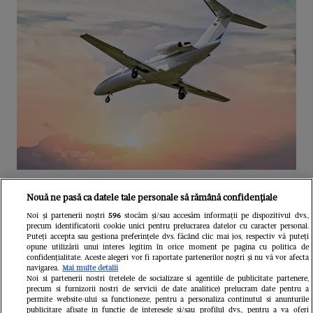
Unul dintre cele mai folosite
Nouă ne pasă ca datele tale personale să rămână confidențiale
aeroporturi din Europa își închide
Noi și partenerii noștri
596
stocăm și/sau accesăm informații pe dispozitivul dvs.,
precum identificatorii cookie unici pentru prelucrarea datelor cu caracter personal.
complet porțile timp de trei luni.
Puteți accepta sau gestiona preferințele dvs. făcând clic mai jos, respectiv vă puteți
opune utilizării unui interes legitim în orice moment pe pagina cu politica de
Milioane de pasageri, afectați
confidențialitate. Aceste alegeri vor fi raportate partenerilor noștri și nu vă vor afecta
navigarea.
Mai multe detalii
Noi si partenerii nostri (retelele de socializare si agentiile de publicitate partenere,
precum si furnizorii nostri de servicii de date analitice) prelucram date pentru a
permite website-ului sa functioneze, pentru a personaliza continutul si anunturile
publicitare afisate in functie de interesele si/sau profilul dvs., pentru a va oferi