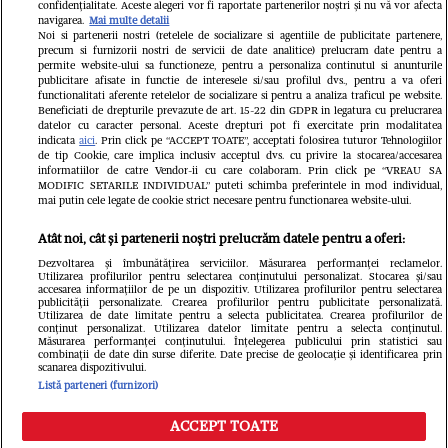
Milioane de pasageri, afectați
confidențialitate. Aceste alegeri vor fi raportate partenerilor noștri și nu vă vor afecta
navigarea.
Mai multe detalii
Noi si partenerii nostri (retelele de socializare si agentiile de publicitate partenere,
precum si furnizorii nostri de servicii de date analitice) prelucram date pentru a
permite website-ului sa functioneze, pentru a personaliza continutul si anunturile
publicitare afisate in functie de interesele si/sau profilul dvs., pentru a va oferi
functionalitati aferente retelelor de socializare si pentru a analiza traficul pe website.
Beneficiati de drepturile prevazute de art. 15-22 din GDPR in legatura cu prelucrarea
datelor cu caracter personal. Aceste drepturi pot fi exercitate prin modalitatea
indicata
aici
. Prin click pe “ACCEPT TOATE”, acceptati folosirea tuturor Tehnologiilor
de tip Cookie, care implica inclusiv acceptul dvs. cu privire la stocarea/accesarea
informatiilor de catre Vendor-ii cu care colaboram. Prin click pe “VREAU SA
MODIFIC SETARILE INDIVIDUAL” puteti schimba preferintele in mod individual,
mai putin cele legate de cookie strict necesare pentru functionarea website-ului.
Atât noi, cât și partenerii noștri prelucrăm datele pentru a oferi:
Dezvoltarea și îmbunătățirea serviciilor. Măsurarea performanței reclamelor.
Utilizarea profilurilor pentru selectarea conținutului personalizat. Stocarea și/sau
accesarea informațiilor de pe un dispozitiv. Utilizarea profilurilor pentru selectarea
publicității personalizate. Crearea profilurilor pentru publicitate personalizată.
Un vecin instruit poate salva
Intră în 
Utilizarea de date limitate pentru a selecta publicitatea. Crearea profilurilor de
conținut personalizat. Utilizarea datelor limitate pentru a selecta conținutul.
o viață. Vezi despre ce e
IKEA PS
Măsurarea performanței conținutului. Înțelegerea publicului prin statistici sau
combinații de date din surse diferite. Date precise de geolocație și identificarea prin
scanarea dispozitivului.
vorba
Listă parteneri (furnizori)
ACCEPT TOATE