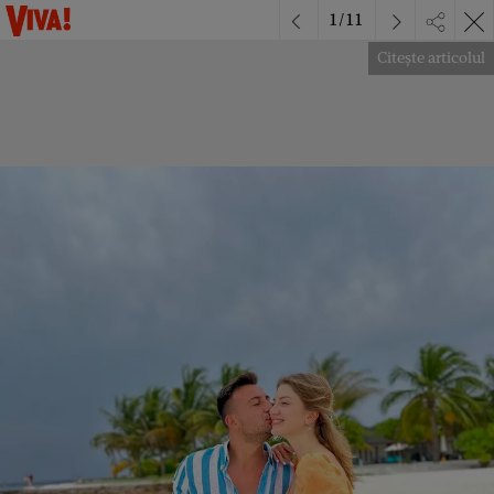
1
/
11
Citește articolul