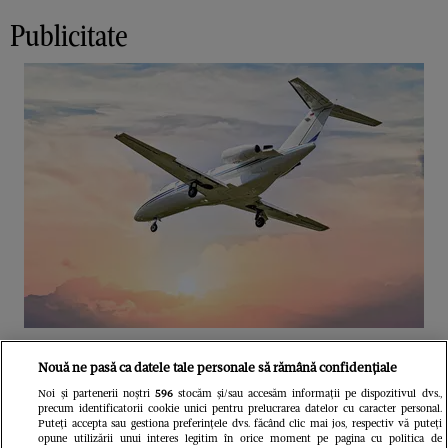
Publicitate
Unul dintre cele mai folosite
Nouă ne pasă ca datele tale personale să rămână confidențiale
aeroporturi din Europa își închide
Noi și partenerii noștri
596
stocăm și/sau accesăm informații pe dispozitivul dvs.,
precum identificatorii cookie unici pentru prelucrarea datelor cu caracter personal.
complet porțile timp de trei luni.
Puteți accepta sau gestiona preferințele dvs. făcând clic mai jos, respectiv vă puteți
opune utilizării unui interes legitim în orice moment pe pagina cu politica de