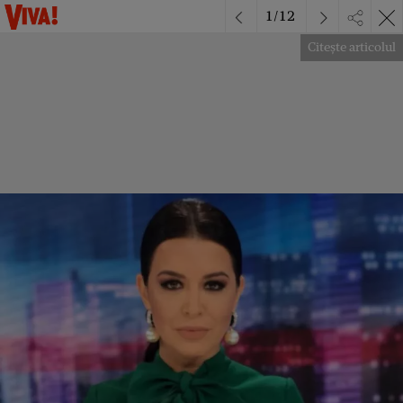
1
/
12
Citește articolul