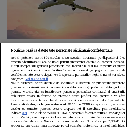
Unul dintre cele mai folosite
Nouă ne pasă ca datele tale personale să rămână confidențiale
aeroporturi din Europa își închide
Noi și partenerii noștri
596
stocăm și/sau accesăm informații pe dispozitivul dvs.,
precum identificatorii cookie unici pentru prelucrarea datelor cu caracter personal.
complet porțile timp de trei luni.
Puteți accepta sau gestiona preferințele dvs. făcând clic mai jos, respectiv vă puteți
opune utilizării unui interes legitim în orice moment pe pagina cu politica de
Milioane de pasageri, afectați
confidențialitate. Aceste alegeri vor fi raportate partenerilor noștri și nu vă vor afecta
navigarea.
Mai multe detalii
Noi si partenerii nostri (retelele de socializare si agentiile de publicitate partenere,
precum si furnizorii nostri de servicii de date analitice) prelucram date pentru a
permite website-ului sa functioneze, pentru a personaliza continutul si anunturile
publicitare afisate in functie de interesele si/sau profilul dvs., pentru a va oferi
functionalitati aferente retelelor de socializare si pentru a analiza traficul pe website.
Beneficiati de drepturile prevazute de art. 15-22 din GDPR in legatura cu prelucrarea
datelor cu caracter personal. Aceste drepturi pot fi exercitate prin modalitatea
indicata
aici
. Prin click pe “ACCEPT TOATE”, acceptati folosirea tuturor Tehnologiilor
de tip Cookie, care implica inclusiv acceptul dvs. cu privire la stocarea/accesarea
informatiilor de catre Vendor-ii cu care colaboram. Prin click pe “VREAU SA
MODIFIC SETARILE INDIVIDUAL” puteti schimba preferintele in mod individual,