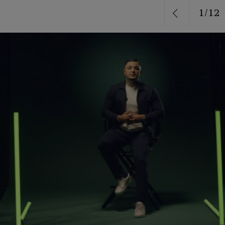
1
/
12