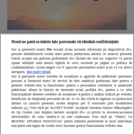
Unul dintre cele mai folosite
Nouă ne pasă ca datele tale personale să rămână confidențiale
aeroporturi din Europa își închide
Noi și partenerii noștri
596
stocăm și/sau accesăm informații pe dispozitivul dvs.,
precum identificatorii cookie unici pentru prelucrarea datelor cu caracter personal.
complet porțile timp de trei luni.
Puteți accepta sau gestiona preferințele dvs. făcând clic mai jos, respectiv vă puteți
opune utilizării unui interes legitim în orice moment pe pagina cu politica de
Milioane de pasageri, afectați
confidențialitate. Aceste alegeri vor fi raportate partenerilor noștri și nu vă vor afecta
navigarea.
Mai multe detalii
Noi si partenerii nostri (retelele de socializare si agentiile de publicitate partenere,
precum si furnizorii nostri de servicii de date analitice) prelucram date pentru a
permite website-ului sa functioneze, pentru a personaliza continutul si anunturile
publicitare afisate in functie de interesele si/sau profilul dvs., pentru a va oferi
functionalitati aferente retelelor de socializare si pentru a analiza traficul pe website.
Beneficiati de drepturile prevazute de art. 15-22 din GDPR in legatura cu prelucrarea
datelor cu caracter personal. Aceste drepturi pot fi exercitate prin modalitatea
indicata
aici
. Prin click pe “ACCEPT TOATE”, acceptati folosirea tuturor Tehnologiilor
de tip Cookie, care implica inclusiv acceptul dvs. cu privire la stocarea/accesarea
informatiilor de catre Vendor-ii cu care colaboram. Prin click pe “VREAU SA
MODIFIC SETARILE INDIVIDUAL” puteti schimba preferintele in mod individual,
mai putin cele legate de cookie strict necesare pentru functionarea website-ului.