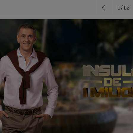
1
/
12