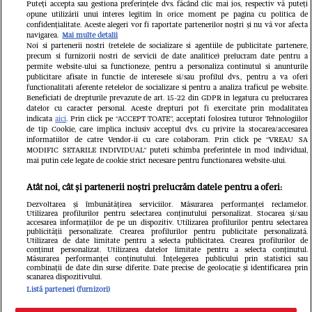
complet porțile timp de trei luni.
Puteți accepta sau gestiona preferințele dvs. făcând clic mai jos, respectiv vă puteți
opune utilizării unui interes legitim în orice moment pe pagina cu politica de
Milioane de pasageri, afectați
confidențialitate. Aceste alegeri vor fi raportate partenerilor noștri și nu vă vor afecta
navigarea.
Mai multe detalii
Noi si partenerii nostri (retelele de socializare si agentiile de publicitate partenere,
precum si furnizorii nostri de servicii de date analitice) prelucram date pentru a
permite website-ului sa functioneze, pentru a personaliza continutul si anunturile
publicitare afisate in functie de interesele si/sau profilul dvs., pentru a va oferi
functionalitati aferente retelelor de socializare si pentru a analiza traficul pe website.
Beneficiati de drepturile prevazute de art. 15-22 din GDPR in legatura cu prelucrarea
datelor cu caracter personal. Aceste drepturi pot fi exercitate prin modalitatea
indicata
aici
. Prin click pe “ACCEPT TOATE”, acceptati folosirea tuturor Tehnologiilor
de tip Cookie, care implica inclusiv acceptul dvs. cu privire la stocarea/accesarea
informatiilor de catre Vendor-ii cu care colaboram. Prin click pe “VREAU SA
MODIFIC SETARILE INDIVIDUAL” puteti schimba preferintele in mod individual,
mai putin cele legate de cookie strict necesare pentru functionarea website-ului.
Atât noi, cât și partenerii noștri prelucrăm datele pentru a oferi:
Dezvoltarea și îmbunătățirea serviciilor. Măsurarea performanței reclamelor.
Utilizarea profilurilor pentru selectarea conținutului personalizat. Stocarea și/sau
accesarea informațiilor de pe un dispozitiv. Utilizarea profilurilor pentru selectarea
publicității personalizate. Crearea profilurilor pentru publicitate personalizată.
Un vecin instruit poate salva
Intră în 
Utilizarea de date limitate pentru a selecta publicitatea. Crearea profilurilor de
conținut personalizat. Utilizarea datelor limitate pentru a selecta conținutul.
o viață. Vezi despre ce e
IKEA PS
Măsurarea performanței conținutului. Înțelegerea publicului prin statistici sau
combinații de date din surse diferite. Date precise de geolocație și identificarea prin
scanarea dispozitivului.
vorba
Listă parteneri (furnizori)