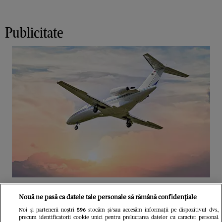
Publicitate
Unul dintre cele mai folosite
Nouă ne pasă ca datele tale personale să rămână confidențiale
aeroporturi din Europa își închide
Noi și partenerii noștri
596
stocăm și/sau accesăm informații pe dispozitivul dvs.,
precum identificatorii cookie unici pentru prelucrarea datelor cu caracter personal.