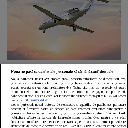
Unul dintre cele mai folosite
Nouă ne pasă ca datele tale personale să rămână confidențiale
aeroporturi din Europa își închide
Noi și partenerii noștri
596
stocăm și/sau accesăm informații pe dispozitivul dvs.,
precum identificatorii cookie unici pentru prelucrarea datelor cu caracter personal.
complet porțile timp de trei luni.
Puteți accepta sau gestiona preferințele dvs. făcând clic mai jos, respectiv vă puteți
opune utilizării unui interes legitim în orice moment pe pagina cu politica de
Milioane de pasageri, afectați
confidențialitate. Aceste alegeri vor fi raportate partenerilor noștri și nu vă vor afecta
navigarea.
Mai multe detalii
Noi si partenerii nostri (retelele de socializare si agentiile de publicitate partenere,
precum si furnizorii nostri de servicii de date analitice) prelucram date pentru a
permite website-ului sa functioneze, pentru a personaliza continutul si anunturile
publicitare afisate in functie de interesele si/sau profilul dvs., pentru a va oferi
functionalitati aferente retelelor de socializare si pentru a analiza traficul pe website.
Beneficiati de drepturile prevazute de art. 15-22 din GDPR in legatura cu prelucrarea