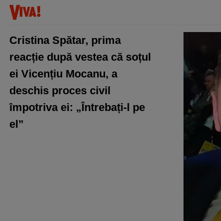
Cristina Spătar, prima
reacție după vestea că soțul
ei Vicențiu Mocanu, a
deschis proces civil
împotriva ei: „Întrebați-l pe
el”