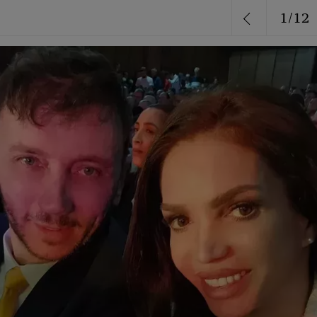
1
/
12