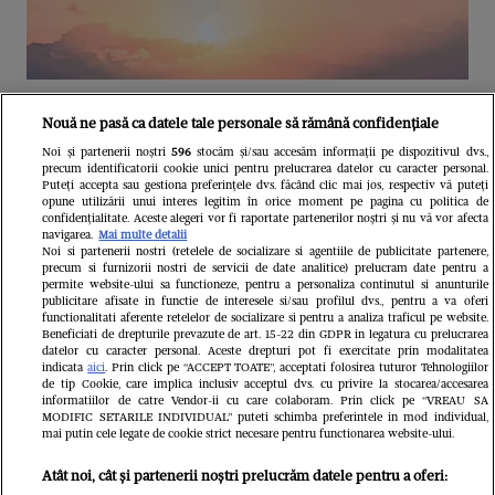
Unul dintre cele mai folosite
Nouă ne pasă ca datele tale personale să rămână confidențiale
aeroporturi din Europa își închide
Noi și partenerii noștri
596
stocăm și/sau accesăm informații pe dispozitivul dvs.,
precum identificatorii cookie unici pentru prelucrarea datelor cu caracter personal.
complet porțile timp de trei luni.
Puteți accepta sau gestiona preferințele dvs. făcând clic mai jos, respectiv vă puteți
opune utilizării unui interes legitim în orice moment pe pagina cu politica de
Milioane de pasageri, afectați
confidențialitate. Aceste alegeri vor fi raportate partenerilor noștri și nu vă vor afecta
navigarea.
Mai multe detalii
Noi si partenerii nostri (retelele de socializare si agentiile de publicitate partenere,
precum si furnizorii nostri de servicii de date analitice) prelucram date pentru a
permite website-ului sa functioneze, pentru a personaliza continutul si anunturile
publicitare afisate in functie de interesele si/sau profilul dvs., pentru a va oferi
functionalitati aferente retelelor de socializare si pentru a analiza traficul pe website.
Beneficiati de drepturile prevazute de art. 15-22 din GDPR in legatura cu prelucrarea
datelor cu caracter personal. Aceste drepturi pot fi exercitate prin modalitatea
indicata
aici
. Prin click pe “ACCEPT TOATE”, acceptati folosirea tuturor Tehnologiilor
de tip Cookie, care implica inclusiv acceptul dvs. cu privire la stocarea/accesarea
informatiilor de catre Vendor-ii cu care colaboram. Prin click pe “VREAU SA
MODIFIC SETARILE INDIVIDUAL” puteti schimba preferintele in mod individual,
mai putin cele legate de cookie strict necesare pentru functionarea website-ului.
Atât noi, cât și partenerii noștri prelucrăm datele pentru a oferi: