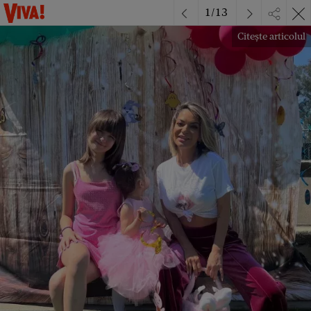
1
/
13
Citește articolul