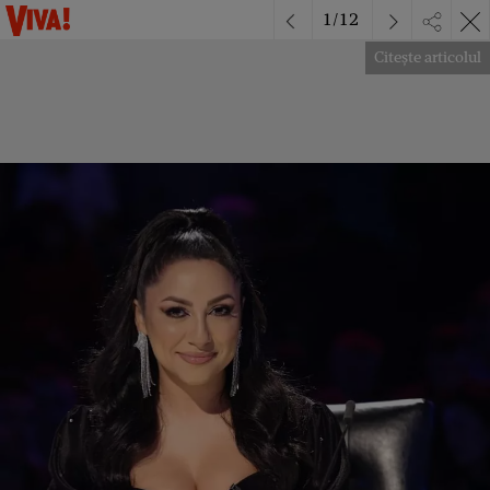
1
/
12
Citește articolul