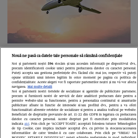
Unul dintre cele mai folosite
Nouă ne pasă ca datele tale personale să rămână confidențiale
aeroporturi din Europa își închide
Noi și partenerii noștri
596
stocăm și/sau accesăm informații pe dispozitivul dvs.,
precum identificatorii cookie unici pentru prelucrarea datelor cu caracter personal.
complet porțile timp de trei luni.
Puteți accepta sau gestiona preferințele dvs. făcând clic mai jos, respectiv vă puteți
opune utilizării unui interes legitim în orice moment pe pagina cu politica de
Milioane de pasageri, afectați
confidențialitate. Aceste alegeri vor fi raportate partenerilor noștri și nu vă vor afecta
navigarea.
Mai multe detalii
Noi si partenerii nostri (retelele de socializare si agentiile de publicitate partenere,
precum si furnizorii nostri de servicii de date analitice) prelucram date pentru a
permite website-ului sa functioneze, pentru a personaliza continutul si anunturile
publicitare afisate in functie de interesele si/sau profilul dvs., pentru a va oferi
functionalitati aferente retelelor de socializare si pentru a analiza traficul pe website.
Beneficiati de drepturile prevazute de art. 15-22 din GDPR in legatura cu prelucrarea
datelor cu caracter personal. Aceste drepturi pot fi exercitate prin modalitatea
indicata
aici
. Prin click pe “ACCEPT TOATE”, acceptati folosirea tuturor Tehnologiilor
de tip Cookie, care implica inclusiv acceptul dvs. cu privire la stocarea/accesarea
informatiilor de catre Vendor-ii cu care colaboram. Prin click pe “VREAU SA
MODIFIC SETARILE INDIVIDUAL” puteti schimba preferintele in mod individual,