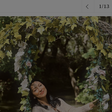
1
/
13