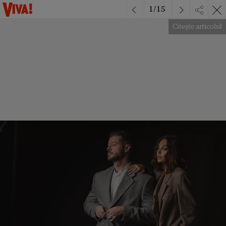
1
/
15
Citește articolul