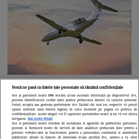
Unul dintre cele mai folosite
Nouă ne pasă ca datele tale personale să rămână confidențiale
aeroporturi din Europa își închide
Noi și partenerii noștri
596
stocăm și/sau accesăm informații pe dispozitivul dvs.,
precum identificatorii cookie unici pentru prelucrarea datelor cu caracter personal.
complet porțile timp de trei luni.
Puteți accepta sau gestiona preferințele dvs. făcând clic mai jos, respectiv vă puteți
opune utilizării unui interes legitim în orice moment pe pagina cu politica de
Milioane de pasageri, afectați
confidențialitate. Aceste alegeri vor fi raportate partenerilor noștri și nu vă vor afecta
navigarea.
Mai multe detalii
Noi si partenerii nostri (retelele de socializare si agentiile de publicitate partenere,
precum si furnizorii nostri de servicii de date analitice) prelucram date pentru a
permite website-ului sa functioneze, pentru a personaliza continutul si anunturile
publicitare afisate in functie de interesele si/sau profilul dvs., pentru a va oferi