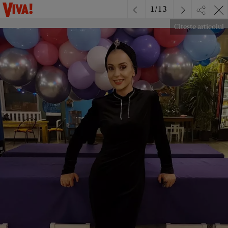
1
/
13
Citește articolul