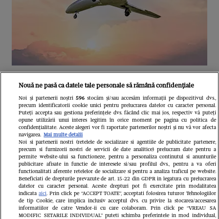
Unul dintre cele mai folosite
Nouă ne pasă ca datele tale personale să rămână confidențiale
aeroporturi din Europa își închide
Noi și partenerii noștri
596
stocăm și/sau accesăm informații pe dispozitivul dvs.,
precum identificatorii cookie unici pentru prelucrarea datelor cu caracter personal.
complet porțile timp de trei luni.
Puteți accepta sau gestiona preferințele dvs. făcând clic mai jos, respectiv vă puteți
opune utilizării unui interes legitim în orice moment pe pagina cu politica de
Milioane de pasageri, afectați
confidențialitate. Aceste alegeri vor fi raportate partenerilor noștri și nu vă vor afecta
navigarea.
Mai multe detalii
Noi si partenerii nostri (retelele de socializare si agentiile de publicitate partenere,
precum si furnizorii nostri de servicii de date analitice) prelucram date pentru a
permite website-ului sa functioneze, pentru a personaliza continutul si anunturile
publicitare afisate in functie de interesele si/sau profilul dvs., pentru a va oferi
functionalitati aferente retelelor de socializare si pentru a analiza traficul pe website.
Beneficiati de drepturile prevazute de art. 15-22 din GDPR in legatura cu prelucrarea
datelor cu caracter personal. Aceste drepturi pot fi exercitate prin modalitatea
indicata
aici
. Prin click pe “ACCEPT TOATE”, acceptati folosirea tuturor Tehnologiilor
de tip Cookie, care implica inclusiv acceptul dvs. cu privire la stocarea/accesarea
informatiilor de catre Vendor-ii cu care colaboram. Prin click pe “VREAU SA
MODIFIC SETARILE INDIVIDUAL” puteti schimba preferintele in mod individual,