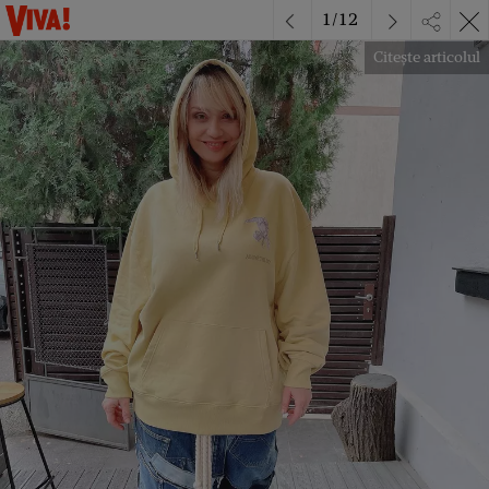
1
/
12
Citește articolul