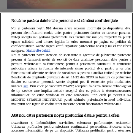
Unul dintre cele mai folosite
Nouă ne pasă ca datele tale personale să rămână confidențiale
aeroporturi din Europa își închide
Noi și partenerii noștri
596
stocăm și/sau accesăm informații pe dispozitivul dvs.,
precum identificatorii cookie unici pentru prelucrarea datelor cu caracter personal.
complet porțile timp de trei luni.
Puteți accepta sau gestiona preferințele dvs. făcând clic mai jos, respectiv vă puteți
opune utilizării unui interes legitim în orice moment pe pagina cu politica de
Milioane de pasageri, afectați
confidențialitate. Aceste alegeri vor fi raportate partenerilor noștri și nu vă vor afecta
navigarea.
Mai multe detalii
Noi si partenerii nostri (retelele de socializare si agentiile de publicitate partenere,
precum si furnizorii nostri de servicii de date analitice) prelucram date pentru a
permite website-ului sa functioneze, pentru a personaliza continutul si anunturile
publicitare afisate in functie de interesele si/sau profilul dvs., pentru a va oferi
functionalitati aferente retelelor de socializare si pentru a analiza traficul pe website.
Beneficiati de drepturile prevazute de art. 15-22 din GDPR in legatura cu prelucrarea
datelor cu caracter personal. Aceste drepturi pot fi exercitate prin modalitatea
indicata
aici
. Prin click pe “ACCEPT TOATE”, acceptati folosirea tuturor Tehnologiilor
de tip Cookie, care implica inclusiv acceptul dvs. cu privire la stocarea/accesarea
informatiilor de catre Vendor-ii cu care colaboram. Prin click pe “VREAU SA
MODIFIC SETARILE INDIVIDUAL” puteti schimba preferintele in mod individual,
mai putin cele legate de cookie strict necesare pentru functionarea website-ului.
Atât noi, cât și partenerii noștri prelucrăm datele pentru a oferi:
Dezvoltarea și îmbunătățirea serviciilor. Măsurarea performanței reclamelor.
Utilizarea profilurilor pentru selectarea conținutului personalizat. Stocarea și/sau
accesarea informațiilor de pe un dispozitiv. Utilizarea profilurilor pentru selectarea