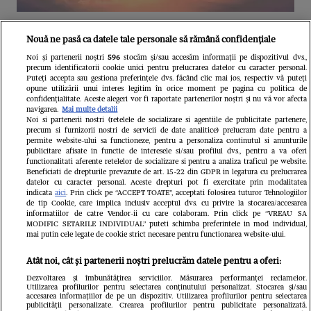
Unul dintre cele mai folosite
Nouă ne pasă ca datele tale personale să rămână confidențiale
aeroporturi din Europa își închide
Noi și partenerii noștri
596
stocăm și/sau accesăm informații pe dispozitivul dvs.,
precum identificatorii cookie unici pentru prelucrarea datelor cu caracter personal.
complet porțile timp de trei luni.
Puteți accepta sau gestiona preferințele dvs. făcând clic mai jos, respectiv vă puteți
opune utilizării unui interes legitim în orice moment pe pagina cu politica de
Milioane de pasageri, afectați
confidențialitate. Aceste alegeri vor fi raportate partenerilor noștri și nu vă vor afecta
navigarea.
Mai multe detalii
Noi si partenerii nostri (retelele de socializare si agentiile de publicitate partenere,
precum si furnizorii nostri de servicii de date analitice) prelucram date pentru a
permite website-ului sa functioneze, pentru a personaliza continutul si anunturile
publicitare afisate in functie de interesele si/sau profilul dvs., pentru a va oferi
functionalitati aferente retelelor de socializare si pentru a analiza traficul pe website.
Beneficiati de drepturile prevazute de art. 15-22 din GDPR in legatura cu prelucrarea
datelor cu caracter personal. Aceste drepturi pot fi exercitate prin modalitatea
indicata
aici
. Prin click pe “ACCEPT TOATE”, acceptati folosirea tuturor Tehnologiilor
de tip Cookie, care implica inclusiv acceptul dvs. cu privire la stocarea/accesarea
informatiilor de catre Vendor-ii cu care colaboram. Prin click pe “VREAU SA
MODIFIC SETARILE INDIVIDUAL” puteti schimba preferintele in mod individual,
mai putin cele legate de cookie strict necesare pentru functionarea website-ului.
Atât noi, cât și partenerii noștri prelucrăm datele pentru a oferi:
Dezvoltarea și îmbunătățirea serviciilor. Măsurarea performanței reclamelor.
Utilizarea profilurilor pentru selectarea conținutului personalizat. Stocarea și/sau
accesarea informațiilor de pe un dispozitiv. Utilizarea profilurilor pentru selectarea
publicității personalizate. Crearea profilurilor pentru publicitate personalizată.