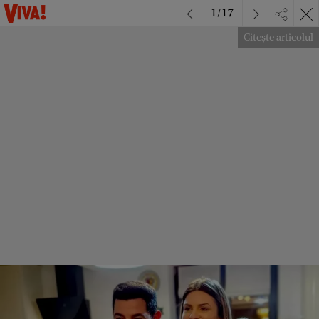
1
/
17
Citește articolul