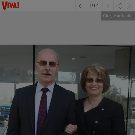
1
/
14
Citește articolul