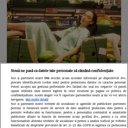
Nouă ne pasă ca datele tale personale să rămână confidențiale
De la produse iconice la fashion: Cum
Noi și partenerii noștri
596
stocăm și/sau accesăm informații pe dispozitivul dvs.,
precum identificatorii cookie unici pentru prelucrarea datelor cu caracter personal.
transformă Alexandra Șipa universul
Puteți accepta sau gestiona preferințele dvs. făcând clic mai jos, respectiv vă puteți
opune utilizării unui interes legitim în orice moment pe pagina cu politica de
Lidl într-o colecție-capsulă inedită
confidențialitate. Aceste alegeri vor fi raportate partenerilor noștri și nu vă vor afecta
navigarea.
Mai multe detalii
Noi si partenerii nostri (retelele de socializare si agentiile de publicitate partenere,
precum si furnizorii nostri de servicii de date analitice) prelucram date pentru a
permite website-ului sa functioneze, pentru a personaliza continutul si anunturile
publicitare afisate in functie de interesele si/sau profilul dvs., pentru a va oferi
functionalitati aferente retelelor de socializare si pentru a analiza traficul pe website.
Beneficiati de drepturile prevazute de art. 15-22 din GDPR in legatura cu prelucrarea