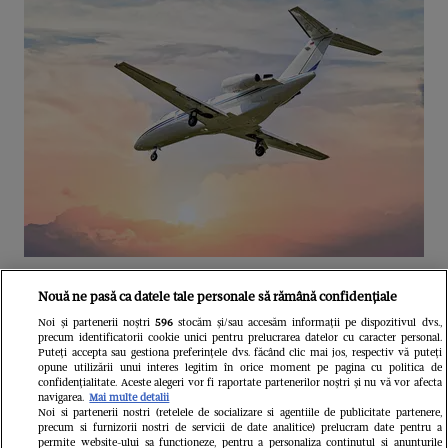
Unul dintre cele mai folosite
Nouă ne pasă ca datele tale personale să rămână confidențiale
aeroporturi din Europa își închide
Noi și partenerii noștri
596
stocăm și/sau accesăm informații pe dispozitivul dvs.,
precum identificatorii cookie unici pentru prelucrarea datelor cu caracter personal.
complet porțile timp de trei luni.
Puteți accepta sau gestiona preferințele dvs. făcând clic mai jos, respectiv vă puteți
opune utilizării unui interes legitim în orice moment pe pagina cu politica de
Milioane de pasageri, afectați
confidențialitate. Aceste alegeri vor fi raportate partenerilor noștri și nu vă vor afecta
navigarea.
Mai multe detalii
Noi si partenerii nostri (retelele de socializare si agentiile de publicitate partenere,
precum si furnizorii nostri de servicii de date analitice) prelucram date pentru a
permite website-ului sa functioneze, pentru a personaliza continutul si anunturile