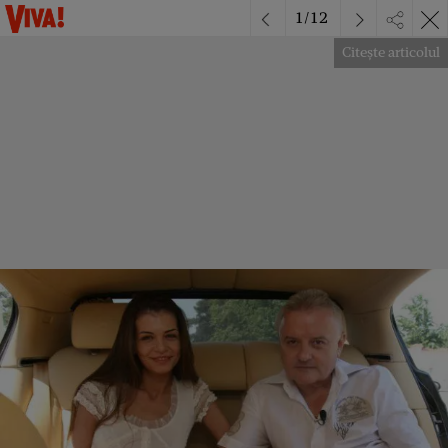
1
/
12
Citește articolul