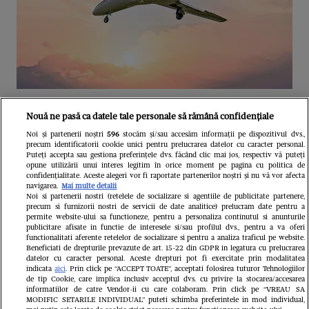
Unul dintre cele mai folosite
Nouă ne pasă ca datele tale personale să rămână confidențiale
aeroporturi din Europa își închide
Noi și partenerii noștri
596
stocăm și/sau accesăm informații pe dispozitivul dvs.,
precum identificatorii cookie unici pentru prelucrarea datelor cu caracter personal.
complet porțile timp de trei luni.
Puteți accepta sau gestiona preferințele dvs. făcând clic mai jos, respectiv vă puteți
opune utilizării unui interes legitim în orice moment pe pagina cu politica de
Milioane de pasageri, afectați
confidențialitate. Aceste alegeri vor fi raportate partenerilor noștri și nu vă vor afecta
navigarea.
Mai multe detalii
Noi si partenerii nostri (retelele de socializare si agentiile de publicitate partenere,
precum si furnizorii nostri de servicii de date analitice) prelucram date pentru a
permite website-ului sa functioneze, pentru a personaliza continutul si anunturile
publicitare afisate in functie de interesele si/sau profilul dvs., pentru a va oferi
functionalitati aferente retelelor de socializare si pentru a analiza traficul pe website.
Beneficiati de drepturile prevazute de art. 15-22 din GDPR in legatura cu prelucrarea
datelor cu caracter personal. Aceste drepturi pot fi exercitate prin modalitatea
indicata
aici
. Prin click pe “ACCEPT TOATE”, acceptati folosirea tuturor Tehnologiilor
de tip Cookie, care implica inclusiv acceptul dvs. cu privire la stocarea/accesarea
informatiilor de catre Vendor-ii cu care colaboram. Prin click pe “VREAU SA
MODIFIC SETARILE INDIVIDUAL” puteti schimba preferintele in mod individual,