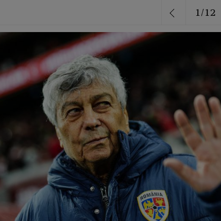
1
/
12