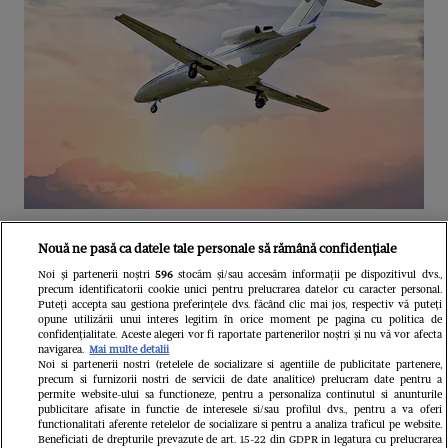
Unul dintre cele mai folosite
Nouă ne pasă ca datele tale personale să rămână confidențiale
aeroporturi din Europa își închide
Noi și partenerii noștri
596
stocăm și/sau accesăm informații pe dispozitivul dvs.,
precum identificatorii cookie unici pentru prelucrarea datelor cu caracter personal.
complet porțile timp de trei luni.
Puteți accepta sau gestiona preferințele dvs. făcând clic mai jos, respectiv vă puteți
opune utilizării unui interes legitim în orice moment pe pagina cu politica de
Milioane de pasageri, afectați
confidențialitate. Aceste alegeri vor fi raportate partenerilor noștri și nu vă vor afecta
navigarea.
Mai multe detalii
Noi si partenerii nostri (retelele de socializare si agentiile de publicitate partenere,
precum si furnizorii nostri de servicii de date analitice) prelucram date pentru a
permite website-ului sa functioneze, pentru a personaliza continutul si anunturile
publicitare afisate in functie de interesele si/sau profilul dvs., pentru a va oferi
functionalitati aferente retelelor de socializare si pentru a analiza traficul pe website.
Beneficiati de drepturile prevazute de art. 15-22 din GDPR in legatura cu prelucrarea