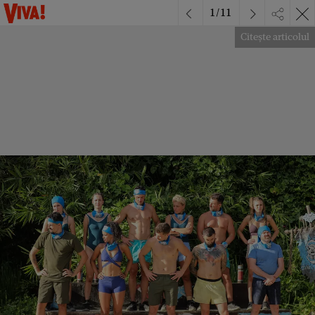
1
/
11
Citește articolul