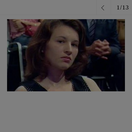
1
/
13