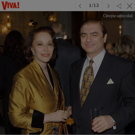
1
/
13
Citește articolul