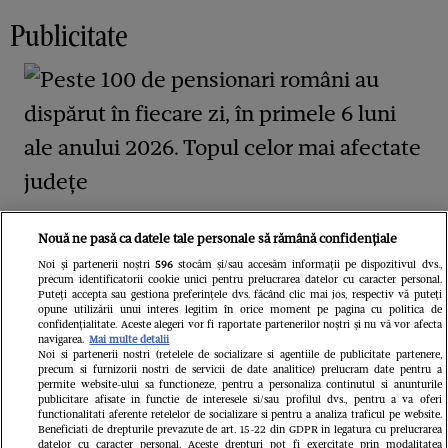
Publicitate
Peste 100 de pensionari români au
Nouă ne pasă ca datele tale personale să rămână confidențiale
dispărut în fiecare zi, în primele 6 luni
Noi și partenerii noștri
596
stocăm și/sau accesăm informații pe dispozitivul dvs.,
precum identificatorii cookie unici pentru prelucrarea datelor cu caracter personal.
ale anului 2026. Topul celor mai
Puteți accepta sau gestiona preferințele dvs. făcând clic mai jos, respectiv vă puteți
opune utilizării unui interes legitim în orice moment pe pagina cu politica de
afectate județe
confidențialitate. Aceste alegeri vor fi raportate partenerilor noștri și nu vă vor afecta
navigarea.
Mai multe detalii
Noi si partenerii nostri (retelele de socializare si agentiile de publicitate partenere,
precum si furnizorii nostri de servicii de date analitice) prelucram date pentru a
permite website-ului sa functioneze, pentru a personaliza continutul si anunturile
publicitare afisate in functie de interesele si/sau profilul dvs., pentru a va oferi
functionalitati aferente retelelor de socializare si pentru a analiza traficul pe website.
Beneficiati de drepturile prevazute de art. 15-22 din GDPR in legatura cu prelucrarea
datelor cu caracter personal. Aceste drepturi pot fi exercitate prin modalitatea