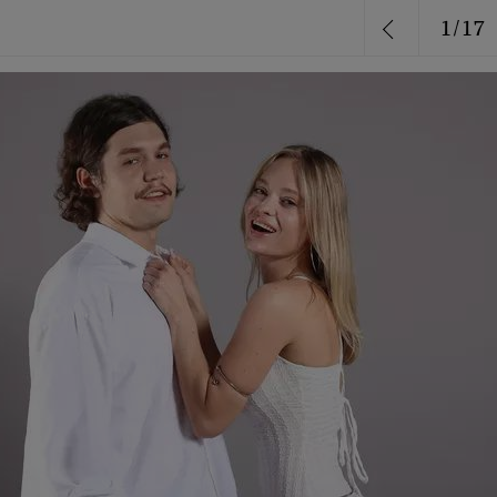
1
/
17