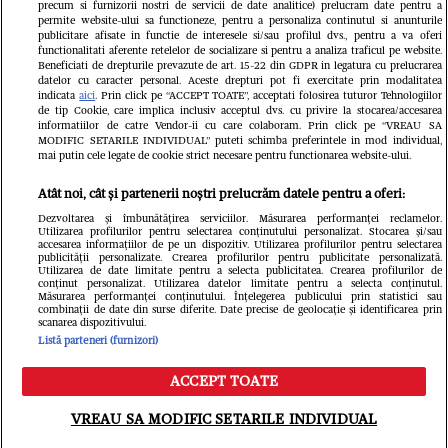
precum si furnizorii nostri de servicii de date analitice) prelucram date pentru a
permite website-ului sa functioneze, pentru a personaliza continutul si anunturile
publicitare afisate in functie de interesele si/sau profilul dvs., pentru a va oferi
functionalitati aferente retelelor de socializare si pentru a analiza traficul pe website.
Beneficiati de drepturile prevazute de art. 15-22 din GDPR in legatura cu prelucrarea
datelor cu caracter personal. Aceste drepturi pot fi exercitate prin modalitatea
indicata
aici
. Prin click pe “ACCEPT TOATE”, acceptati folosirea tuturor Tehnologiilor
de tip Cookie, care implica inclusiv acceptul dvs. cu privire la stocarea/accesarea
informatiilor de catre Vendor-ii cu care colaboram. Prin click pe “VREAU SA
MODIFIC SETARILE INDIVIDUAL” puteti schimba preferintele in mod individual,
mai putin cele legate de cookie strict necesare pentru functionarea website-ului.
Atât noi, cât și partenerii noștri prelucrăm datele pentru a oferi:
Dezvoltarea și îmbunătățirea serviciilor. Măsurarea performanței reclamelor.
Utilizarea profilurilor pentru selectarea conținutului personalizat. Stocarea și/sau
accesarea informațiilor de pe un dispozitiv. Utilizarea profilurilor pentru selectarea
publicității personalizate. Crearea profilurilor pentru publicitate personalizată.
Un vecin instruit poate salva
Intră în 
Utilizarea de date limitate pentru a selecta publicitatea. Crearea profilurilor de
conținut personalizat. Utilizarea datelor limitate pentru a selecta conținutul.
o viață. Vezi despre ce e
IKEA PS
Măsurarea performanței conținutului. Înțelegerea publicului prin statistici sau
combinații de date din surse diferite. Date precise de geolocație și identificarea prin
scanarea dispozitivului.
vorba
Listă parteneri (furnizori)
ACCEPT TOATE
VREAU SA MODIFIC SETARILE INDIVIDUAL