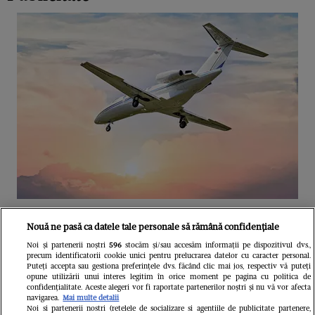
Unul dintre cele mai folosite
Nouă ne pasă ca datele tale personale să rămână confidențiale
aeroporturi din Europa își închide
Noi și partenerii noștri
596
stocăm și/sau accesăm informații pe dispozitivul dvs.,
precum identificatorii cookie unici pentru prelucrarea datelor cu caracter personal.
complet porțile timp de trei luni.
Puteți accepta sau gestiona preferințele dvs. făcând clic mai jos, respectiv vă puteți
opune utilizării unui interes legitim în orice moment pe pagina cu politica de
Milioane de pasageri, afectați
confidențialitate. Aceste alegeri vor fi raportate partenerilor noștri și nu vă vor afecta
navigarea.
Mai multe detalii
Noi si partenerii nostri (retelele de socializare si agentiile de publicitate partenere,