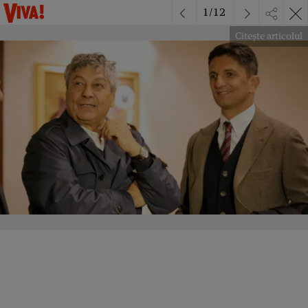
1
/
12
Citește articolul