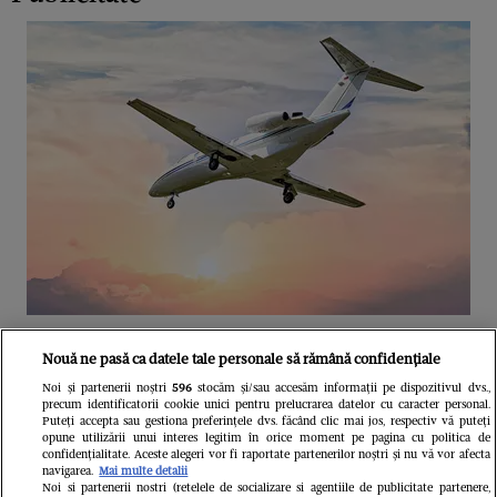
Unul dintre cele mai folosite
Nouă ne pasă ca datele tale personale să rămână confidențiale
aeroporturi din Europa își închide
Noi și partenerii noștri
596
stocăm și/sau accesăm informații pe dispozitivul dvs.,
precum identificatorii cookie unici pentru prelucrarea datelor cu caracter personal.
complet porțile timp de trei luni.
Puteți accepta sau gestiona preferințele dvs. făcând clic mai jos, respectiv vă puteți
opune utilizării unui interes legitim în orice moment pe pagina cu politica de
Milioane de pasageri, afectați
confidențialitate. Aceste alegeri vor fi raportate partenerilor noștri și nu vă vor afecta
navigarea.
Mai multe detalii
Noi si partenerii nostri (retelele de socializare si agentiile de publicitate partenere,