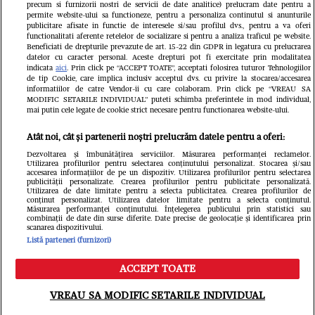
precum si furnizorii nostri de servicii de date analitice) prelucram date pentru a
permite website-ului sa functioneze, pentru a personaliza continutul si anunturile
publicitare afisate in functie de interesele si/sau profilul dvs., pentru a va oferi
functionalitati aferente retelelor de socializare si pentru a analiza traficul pe website.
Beneficiati de drepturile prevazute de art. 15-22 din GDPR in legatura cu prelucrarea
datelor cu caracter personal. Aceste drepturi pot fi exercitate prin modalitatea
indicata
aici
. Prin click pe “ACCEPT TOATE”, acceptati folosirea tuturor Tehnologiilor
de tip Cookie, care implica inclusiv acceptul dvs. cu privire la stocarea/accesarea
informatiilor de catre Vendor-ii cu care colaboram. Prin click pe “VREAU SA
MODIFIC SETARILE INDIVIDUAL” puteti schimba preferintele in mod individual,
mai putin cele legate de cookie strict necesare pentru functionarea website-ului.
Atât noi, cât și partenerii noștri prelucrăm datele pentru a oferi:
Dezvoltarea și îmbunătățirea serviciilor. Măsurarea performanței reclamelor.
Utilizarea profilurilor pentru selectarea conținutului personalizat. Stocarea și/sau
accesarea informațiilor de pe un dispozitiv. Utilizarea profilurilor pentru selectarea
publicității personalizate. Crearea profilurilor pentru publicitate personalizată.
Un vecin instruit poate salva
Intră în 
Utilizarea de date limitate pentru a selecta publicitatea. Crearea profilurilor de
conținut personalizat. Utilizarea datelor limitate pentru a selecta conținutul.
o viață. Vezi despre ce e
IKEA PS
Măsurarea performanței conținutului. Înțelegerea publicului prin statistici sau
combinații de date din surse diferite. Date precise de geolocație și identificarea prin
scanarea dispozitivului.
vorba
Listă parteneri (furnizori)
ACCEPT TOATE
VREAU SA MODIFIC SETARILE INDIVIDUAL