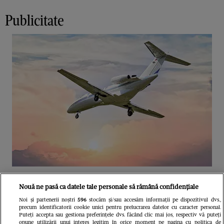
Publicitate
Unul dintre cele mai folosite
Nouă ne pasă ca datele tale personale să rămână confidențiale
aeroporturi din Europa își închide
Noi și partenerii noștri
596
stocăm și/sau accesăm informații pe dispozitivul dvs.,
precum identificatorii cookie unici pentru prelucrarea datelor cu caracter personal.
complet porțile timp de trei luni.
Puteți accepta sau gestiona preferințele dvs. făcând clic mai jos, respectiv vă puteți
opune utilizării unui interes legitim în orice moment pe pagina cu politica de