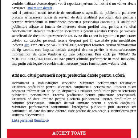
Milioane de pasageri, afectați
confidențialitate. Aceste alegeri vor fi raportate partenerilor noștri și nu vă vor afecta
navigarea.
Mai multe detalii
Noi si partenerii nostri (retelele de socializare si agentiile de publicitate partenere,
precum si furnizorii nostri de servicii de date analitice) prelucram date pentru a
permite website-ului sa functioneze, pentru a personaliza continutul si anunturile
publicitare afisate in functie de interesele si/sau profilul dvs., pentru a va oferi
functionalitati aferente retelelor de socializare si pentru a analiza traficul pe website.
Beneficiati de drepturile prevazute de art. 15-22 din GDPR in legatura cu prelucrarea
datelor cu caracter personal. Aceste drepturi pot fi exercitate prin modalitatea
indicata
aici
. Prin click pe “ACCEPT TOATE”, acceptati folosirea tuturor Tehnologiilor
de tip Cookie, care implica inclusiv acceptul dvs. cu privire la stocarea/accesarea
informatiilor de catre Vendor-ii cu care colaboram. Prin click pe “VREAU SA
MODIFIC SETARILE INDIVIDUAL” puteti schimba preferintele in mod individual,
mai putin cele legate de cookie strict necesare pentru functionarea website-ului.
Atât noi, cât și partenerii noștri prelucrăm datele pentru a oferi:
Dezvoltarea și îmbunătățirea serviciilor. Măsurarea performanței reclamelor.
Utilizarea profilurilor pentru selectarea conținutului personalizat. Stocarea și/sau
accesarea informațiilor de pe un dispozitiv. Utilizarea profilurilor pentru selectarea
publicității personalizate. Crearea profilurilor pentru publicitate personalizată.
Un vecin instruit poate salva
Intră în 
Utilizarea de date limitate pentru a selecta publicitatea. Crearea profilurilor de
conținut personalizat. Utilizarea datelor limitate pentru a selecta conținutul.
o viață. Vezi despre ce e
IKEA PS
Măsurarea performanței conținutului. Înțelegerea publicului prin statistici sau
combinații de date din surse diferite. Date precise de geolocație și identificarea prin
scanarea dispozitivului.
vorba
Listă parteneri (furnizori)
ACCEPT TOATE