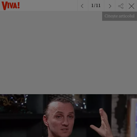
1
/
11
Citește articolul