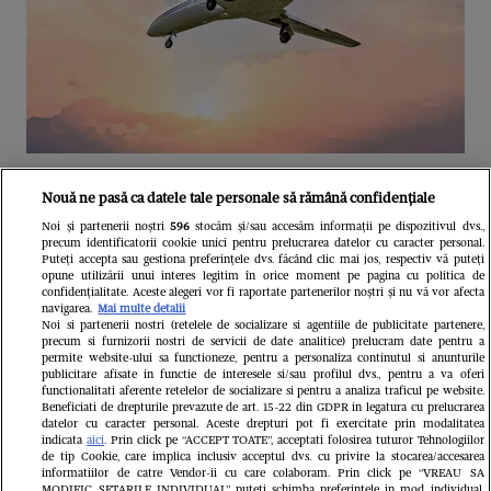
Unul dintre cele mai folosite
Nouă ne pasă ca datele tale personale să rămână confidențiale
aeroporturi din Europa își închide
Noi și partenerii noștri
596
stocăm și/sau accesăm informații pe dispozitivul dvs.,
precum identificatorii cookie unici pentru prelucrarea datelor cu caracter personal.
complet porțile timp de trei luni.
Puteți accepta sau gestiona preferințele dvs. făcând clic mai jos, respectiv vă puteți
opune utilizării unui interes legitim în orice moment pe pagina cu politica de
Milioane de pasageri, afectați
confidențialitate. Aceste alegeri vor fi raportate partenerilor noștri și nu vă vor afecta
navigarea.
Mai multe detalii
Noi si partenerii nostri (retelele de socializare si agentiile de publicitate partenere,
precum si furnizorii nostri de servicii de date analitice) prelucram date pentru a
permite website-ului sa functioneze, pentru a personaliza continutul si anunturile
publicitare afisate in functie de interesele si/sau profilul dvs., pentru a va oferi
functionalitati aferente retelelor de socializare si pentru a analiza traficul pe website.
Beneficiati de drepturile prevazute de art. 15-22 din GDPR in legatura cu prelucrarea
datelor cu caracter personal. Aceste drepturi pot fi exercitate prin modalitatea
indicata
aici
. Prin click pe “ACCEPT TOATE”, acceptati folosirea tuturor Tehnologiilor
de tip Cookie, care implica inclusiv acceptul dvs. cu privire la stocarea/accesarea
informatiilor de catre Vendor-ii cu care colaboram. Prin click pe “VREAU SA
MODIFIC SETARILE INDIVIDUAL” puteti schimba preferintele in mod individual,