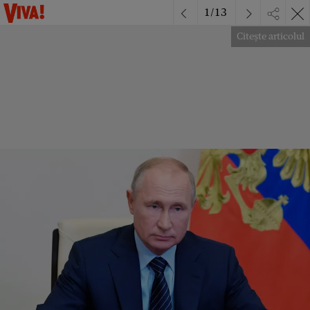
1
/
13
Citește articolul