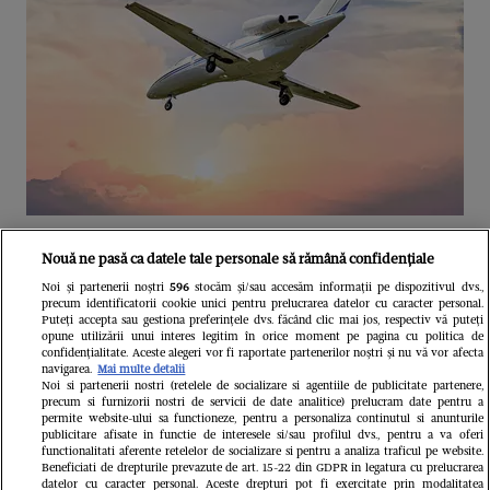
Unul dintre cele mai folosite
Nouă ne pasă ca datele tale personale să rămână confidențiale
aeroporturi din Europa își închide
Noi și partenerii noștri
596
stocăm și/sau accesăm informații pe dispozitivul dvs.,
precum identificatorii cookie unici pentru prelucrarea datelor cu caracter personal.
complet porțile timp de trei luni.
Puteți accepta sau gestiona preferințele dvs. făcând clic mai jos, respectiv vă puteți
opune utilizării unui interes legitim în orice moment pe pagina cu politica de
Milioane de pasageri, afectați
confidențialitate. Aceste alegeri vor fi raportate partenerilor noștri și nu vă vor afecta
navigarea.
Mai multe detalii
Noi si partenerii nostri (retelele de socializare si agentiile de publicitate partenere,
precum si furnizorii nostri de servicii de date analitice) prelucram date pentru a
permite website-ului sa functioneze, pentru a personaliza continutul si anunturile
publicitare afisate in functie de interesele si/sau profilul dvs., pentru a va oferi
functionalitati aferente retelelor de socializare si pentru a analiza traficul pe website.
Beneficiati de drepturile prevazute de art. 15-22 din GDPR in legatura cu prelucrarea
datelor cu caracter personal. Aceste drepturi pot fi exercitate prin modalitatea