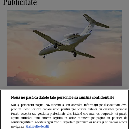
Publicitate
Unul dintre cele mai folosite
Nouă ne pasă ca datele tale personale să rămână confidențiale
aeroporturi din Europa își închide
Noi și partenerii noștri
596
stocăm și/sau accesăm informații pe dispozitivul dvs.,
precum identificatorii cookie unici pentru prelucrarea datelor cu caracter personal.
complet porțile timp de trei luni.
Puteți accepta sau gestiona preferințele dvs. făcând clic mai jos, respectiv vă puteți
opune utilizării unui interes legitim în orice moment pe pagina cu politica de
Milioane de pasageri, afectați
confidențialitate. Aceste alegeri vor fi raportate partenerilor noștri și nu vă vor afecta
navigarea.
Mai multe detalii