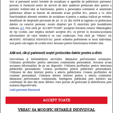
Noi si partenerii nostri (retelele de socializare si agentiile de publicitate partenere,
precum si furnizorii nostri de servicii de date analitice) prelucram date pentru a
permite website-ului sa functioneze, pentru a personaliza continutul si anunturile
publicitare afisate in functie de interesele si/sau profilul dvs., pentru a va oferi
functionalitati aferente retelelor de socializare si pentru a analiza traficul pe website.
Beneficiati de drepturile prevazute de art. 15-22 din GDPR in legatura cu prelucrarea
datelor cu caracter personal. Aceste drepturi pot fi exercitate prin modalitatea
indicata
aici
. Prin click pe “ACCEPT TOATE”, acceptati folosirea tuturor Tehnologiilor
de tip Cookie, care implica inclusiv acceptul dvs. cu privire la stocarea/accesarea
informatiilor de catre Vendor-ii cu care colaboram. Prin click pe “VREAU SA
MODIFIC SETARILE INDIVIDUAL” puteti schimba preferintele in mod individual,
mai putin cele legate de cookie strict necesare pentru functionarea website-ului.
Atât noi, cât și partenerii noștri prelucrăm datele pentru a oferi:
Dezvoltarea și îmbunătățirea serviciilor. Măsurarea performanței reclamelor.
Utilizarea profilurilor pentru selectarea conținutului personalizat. Stocarea și/sau
accesarea informațiilor de pe un dispozitiv. Utilizarea profilurilor pentru selectarea
publicității personalizate. Crearea profilurilor pentru publicitate personalizată.
Un vecin instruit poate salva
Intră în 
Utilizarea de date limitate pentru a selecta publicitatea. Crearea profilurilor de
conținut personalizat. Utilizarea datelor limitate pentru a selecta conținutul.
o viață. Vezi despre ce e
IKEA PS
Măsurarea performanței conținutului. Înțelegerea publicului prin statistici sau
combinații de date din surse diferite. Date precise de geolocație și identificarea prin
scanarea dispozitivului.
vorba
Listă parteneri (furnizori)
ACCEPT TOATE
VREAU SA MODIFIC SETARILE INDIVIDUAL