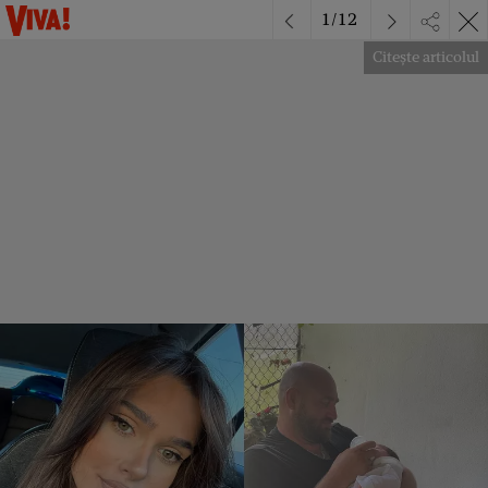
1
/
12
Citește articolul