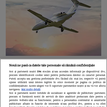
Unul dintre cele mai folosite
Nouă ne pasă ca datele tale personale să rămână confidențiale
aeroporturi din Europa își închide
Noi și partenerii noștri
596
stocăm și/sau accesăm informații pe dispozitivul dvs.,
precum identificatorii cookie unici pentru prelucrarea datelor cu caracter personal.
complet porțile timp de trei luni.
Puteți accepta sau gestiona preferințele dvs. făcând clic mai jos, respectiv vă puteți
opune utilizării unui interes legitim în orice moment pe pagina cu politica de
Milioane de pasageri, afectați
confidențialitate. Aceste alegeri vor fi raportate partenerilor noștri și nu vă vor afecta
navigarea.
Mai multe detalii
Noi si partenerii nostri (retelele de socializare si agentiile de publicitate partenere,
precum si furnizorii nostri de servicii de date analitice) prelucram date pentru a
permite website-ului sa functioneze, pentru a personaliza continutul si anunturile
publicitare afisate in functie de interesele si/sau profilul dvs., pentru a va oferi