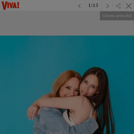
1
/
13
Citește articolul