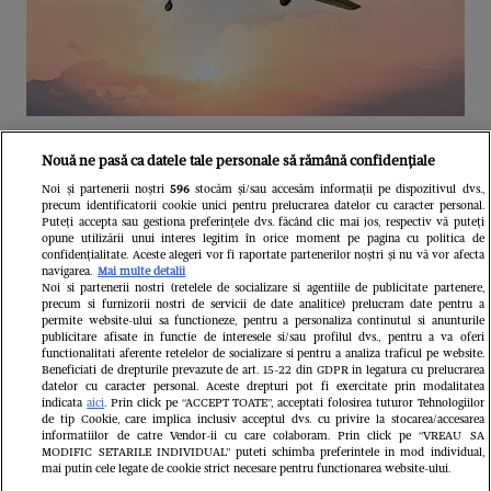
Unul dintre cele mai folosite
Nouă ne pasă ca datele tale personale să rămână confidențiale
aeroporturi din Europa își închide
Noi și partenerii noștri
596
stocăm și/sau accesăm informații pe dispozitivul dvs.,
precum identificatorii cookie unici pentru prelucrarea datelor cu caracter personal.
complet porțile timp de trei luni.
Puteți accepta sau gestiona preferințele dvs. făcând clic mai jos, respectiv vă puteți
opune utilizării unui interes legitim în orice moment pe pagina cu politica de
Milioane de pasageri, afectați
confidențialitate. Aceste alegeri vor fi raportate partenerilor noștri și nu vă vor afecta
navigarea.
Mai multe detalii
Noi si partenerii nostri (retelele de socializare si agentiile de publicitate partenere,
precum si furnizorii nostri de servicii de date analitice) prelucram date pentru a
permite website-ului sa functioneze, pentru a personaliza continutul si anunturile
publicitare afisate in functie de interesele si/sau profilul dvs., pentru a va oferi
functionalitati aferente retelelor de socializare si pentru a analiza traficul pe website.
Beneficiati de drepturile prevazute de art. 15-22 din GDPR in legatura cu prelucrarea
datelor cu caracter personal. Aceste drepturi pot fi exercitate prin modalitatea
indicata
aici
. Prin click pe “ACCEPT TOATE”, acceptati folosirea tuturor Tehnologiilor
de tip Cookie, care implica inclusiv acceptul dvs. cu privire la stocarea/accesarea
informatiilor de catre Vendor-ii cu care colaboram. Prin click pe “VREAU SA
MODIFIC SETARILE INDIVIDUAL” puteti schimba preferintele in mod individual,
mai putin cele legate de cookie strict necesare pentru functionarea website-ului.