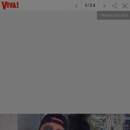
1
/
24
Citește articolul