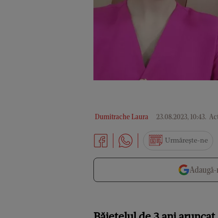
Dumitrache Laura
23.08.2023, 10:43
.
Act
Urmărește-ne
Adaugă-n
Băiețelul de 3 ani aruncat