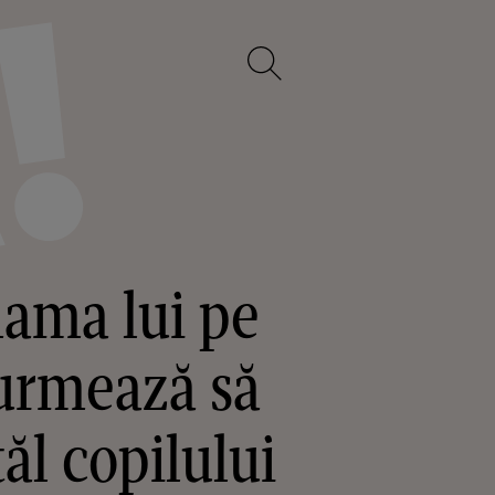
mama lui pe
 urmează să
ăl copilului