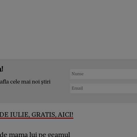
!
afla cele mai noi știri
E IULIE, GRATIS, AICI!
t de mama lui pe geamul