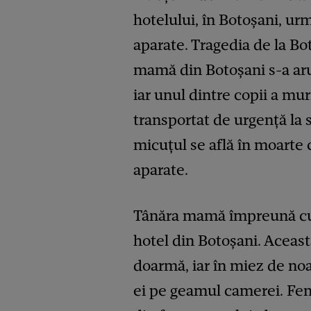
hotelului, în Botoșani, ur
aparate. Tragedia de la Bot
mamă din Botoșani s-a aru
iar unul dintre copii a muri
transportat de urgență la 
micuțul se află în moarte c
aparate.
Tânăra mamă împreună cu c
hotel din Botoșani. Aceast
doarmă, iar în miez de noap
ei pe geamul camerei. Fem