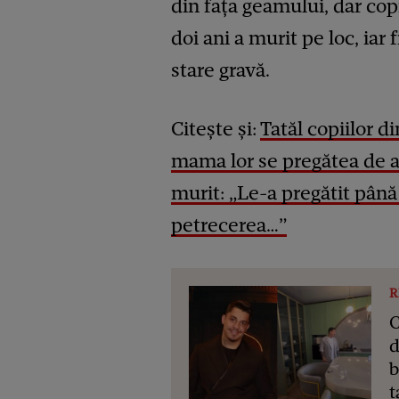
din fața geamului, dar copi
doi ani a murit pe loc, iar f
stare gravă.
Citește și:
Tatăl copiilor 
mama lor se pregătea de a
murit: „Le-a
p
regătit până
petrecerea…”
R
C
d
b
t