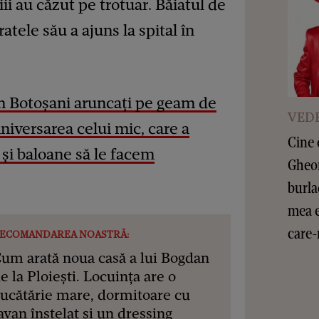
ii au căzut pe trotuar. Băiatul de
ratele său a ajuns la spital în
din Botoșani aruncați pe geam de
VEDE
niversarea celui mic, care a
Cine 
 și baloane să le facem
Gheor
burla
mea e
care-
ECOMANDAREA NOASTRĂ:
um arată noua casă a lui Bogdan
e la Ploiești. Locuința are o
ucătărie mare, dormitoare cu
avan înstelat și un dressing