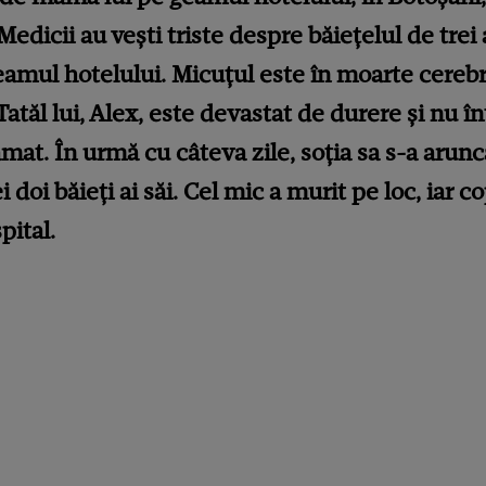
edicii au vești triste despre băiețelul de trei 
mul hotelului. Micuțul este în moarte cerebral
Tatăl lui, Alex, este devastat de durere și nu î
rămat. În urmă cu câteva zile, soția sa s-a arunc
oi băieți ai săi. Cel mic a murit pe loc, iar cop
pital.