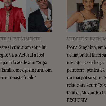
TE SI EVENIMENTE
VEDETE SI EVENI
este și cum arată soția lui
Ioana Ginghină, emoț
ghe Visu. Actorul a fost
de majoratul fiicei sa
c până la 50 de ani: "Soția
invitați: „O să fie și a
 familia mea și singurul om
petrecere, pentru că 
mi cunoaște fricile"
nu mai pot să spun 
relație are acum Ru
tatăl ei, Alexandru P
EXCLUSIV