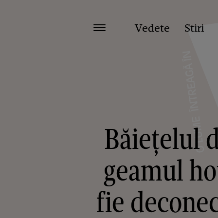
Vedete
Stiri
Băiețelul 
geamul hot
fie deconec