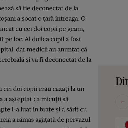
mează să fie deconectat de la
oșani a șocat o țară întreagă. O
ncat cu cei doi copii pe geam,
t pe loc. Al doilea copil a fost
spital, dar medicii au anunțat că
erebrală și va fi deconectat de la
Din
ei doi copii erau cazați la un
a a așteptat ca micuții să
te i-a luat în brațe și a sărit cu
eia a rămas agățată de pervazul