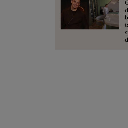
C
d
b
t
s
d