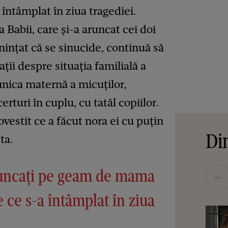
 întâmplat în ziua tragediei.
 Babii, care și-a aruncat cei doi
ințat că se sinucide, continuă să
ații despre situația familială a
unica maternă a micuților,
certuri în cuplu, cu tatăl copiilor.
ovestit ce a făcut nora ei cu puțin
Din
ta.
aruncați pe geam de mama
e ce s-a întâmplat în ziua