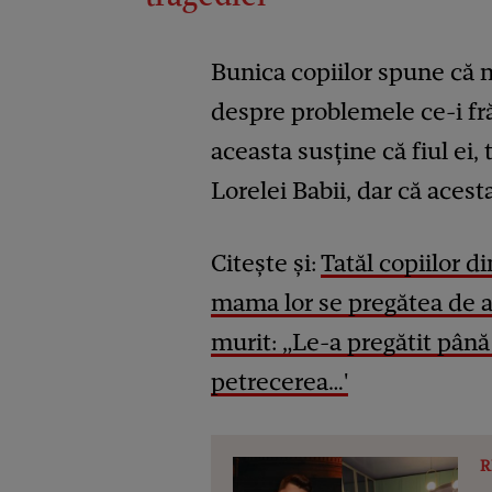
Bunica copiilor spune că n
despre problemele ce-i fr
aceasta susține că fiul ei, t
Lorelei Babii, dar că acest
Citește și:
Tatăl copiilor 
mama lor se pregătea de a
murit: „Le-a
p
regătit până
petrecerea…'
R