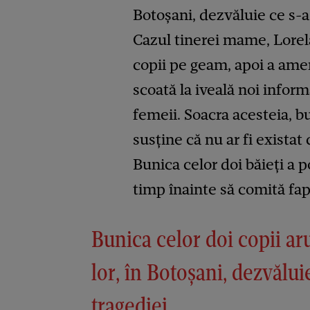
Botoșani, dezvăluie ce s-a
Cazul tinerei mame, Lorela
copii pe geam, apoi a amen
scoată la iveală noi inform
femeii. Soacra acesteia, b
susține că nu ar fi existat 
Bunica celor doi băieți a p
timp înainte să comită fap
Bunica celor doi copii 
lor, în Botoșani, dezvălui
tragediei