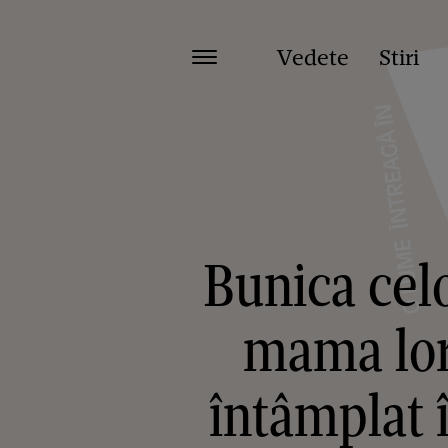
Vedete
Stiri
Bunica cel
mama lor,
întâmplat î