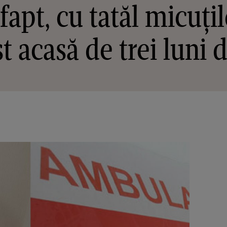
fapt, cu tatăl micuțil
t acasă de trei luni de