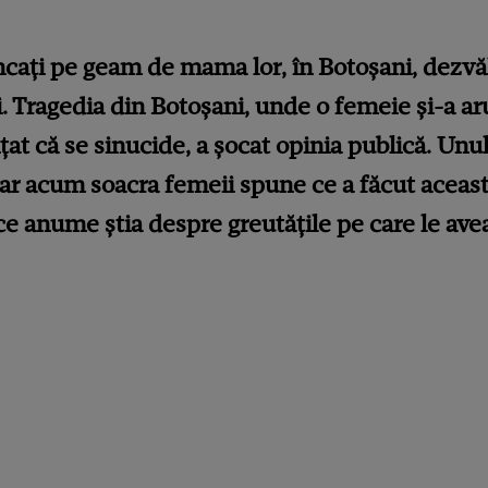
ncați pe geam de mama lor, în Botoșani, dezvă
i. Tragedia din Botoșani, unde o femeie și-a 
țat că se sinucide, a șocat opinia publică. Unu
, iar acum soacra femeii spune ce a făcut aceas
 ce anume știa despre greutățile pe care le ave