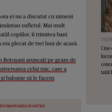
ora ei nu a discutat cu nimeni
ământau sufletul. Mai mult
atăl copiilor, îi trimitea bani
VEDE
a era plecat de trei luni de acasă.
Cine 
lucra
din Botoșani aruncați pe geam de
conce
niversarea celui mic, care a
tatăl 
 și baloane să le facem
ECOMANDAREA NOASTRĂ: