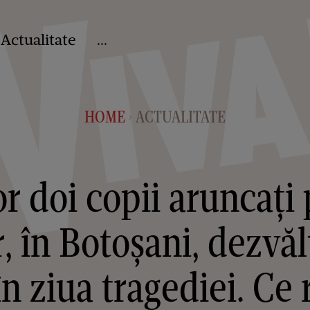
Actualitate
...
HOME
ACTUALITATE
>
or doi copii aruncați
 în Botoșani, dezvăl
n ziua tragediei. Ce 