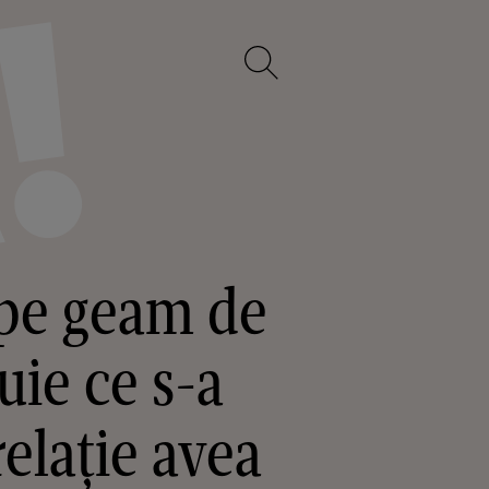
 pe geam de
uie ce s-a
relație avea