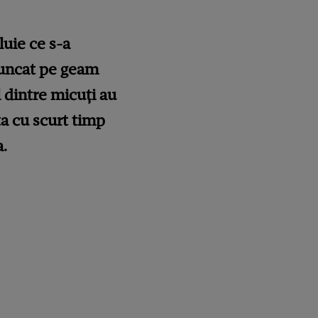
luie ce s-a
aruncat pe geam
l dintre micuți au
ta cu scurt timp
a.