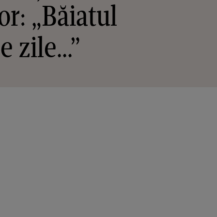
or: „Băiatul
 zile...”