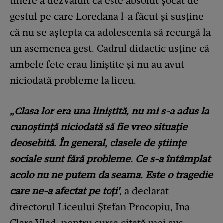
tinere a dezvăluit că este absolut șocat de
gestul pe care Loredana l-a făcut și susține
că nu se aștepta ca adolescenta să recurgă la
un asemenea gest. Cadrul didactic usține că
ambele fete erau liniștite și nu au avut
niciodată probleme la liceu.
„Clasa lor era una liniștită, nu mi s-a adus la
cunoștință niciodată să fie vreo situație
deosebită. În general, clasele de științe
sociale sunt fără probleme. Ce s-a întâmplat
acolo nu ne putem da seama. Este o tragedie
care ne-a afectat pe toți'
, a declarat
directorul Liceului Ștefan Procopiu, Ina
Clara Vlad, pentru sursa citată mai sus.