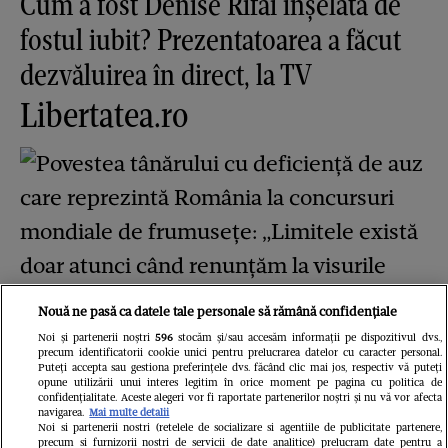
Cum a fost Denise Rifai înșelată de
fostul iubit? Prezentatoarea a făcut
dezvăluirea în direct, la TV
Libertatea.ro
Nouă ne pasă ca datele tale personale să rămână confidențiale
Noi și partenerii noștri
596
stocăm și/sau accesăm informații pe dispozitivul dvs.,
Povestea tânărului cu deficiență de
precum identificatorii cookie unici pentru prelucrarea datelor cu caracter personal.
Puteți accepta sau gestiona preferințele dvs. făcând clic mai jos, respectiv vă puteți
auz care reprezintă România la
opune utilizării unui interes legitim în orice moment pe pagina cu politica de
confidențialitate. Aceste alegeri vor fi raportate partenerilor noștri și nu vă vor afecta
concursuri mondiale de frumusețe:
navigarea.
Mai multe detalii
Noi si partenerii nostri (retelele de socializare si agentiile de publicitate partenere,
precum si furnizorii nostri de servicii de date analitice) prelucram date pentru a