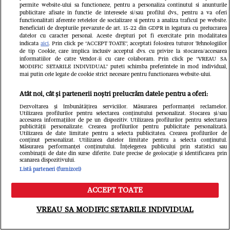
„Limitele există doar atunci când
permite website-ului sa functioneze, pentru a personaliza continutul si anunturile
publicitare afisate in functie de interesele si/sau profilul dvs., pentru a va oferi
renunțăm la visurile noastre”
functionalitati aferente retelelor de socializare si pentru a analiza traficul pe website.
Beneficiati de drepturile prevazute de art. 15-22 din GDPR in legatura cu prelucrarea
datelor cu caracter personal. Aceste drepturi pot fi exercitate prin modalitatea
indicata
aici
. Prin click pe “ACCEPT TOATE”, acceptati folosirea tuturor Tehnologiilor
de tip Cookie, care implica inclusiv acceptul dvs. cu privire la stocarea/accesarea
informatiilor de catre Vendor-ii cu care colaboram. Prin click pe “VREAU SA
MODIFIC SETARILE INDIVIDUAL” puteti schimba preferintele in mod individual,
mai putin cele legate de cookie strict necesare pentru functionarea website-ului.
Atât noi, cât și partenerii noștri prelucrăm datele pentru a oferi:
Dezvoltarea și îmbunătățirea serviciilor. Măsurarea performanței reclamelor.
Utilizarea profilurilor pentru selectarea conținutului personalizat. Stocarea și/sau
accesarea informațiilor de pe un dispozitiv. Utilizarea profilurilor pentru selectarea
publicității personalizate. Crearea profilurilor pentru publicitate personalizată.
Utilizarea de date limitate pentru a selecta publicitatea. Crearea profilurilor de
conținut personalizat. Utilizarea datelor limitate pentru a selecta conținutul.
Măsurarea performanței conținutului. Înțelegerea publicului prin statistici sau
combinații de date din surse diferite. Date precise de geolocație și identificarea prin
scanarea dispozitivului.
Listă parteneri (furnizori)
ACCEPT TOATE
Meniu
Caută
VREAU SA MODIFIC SETARILE INDIVIDUAL