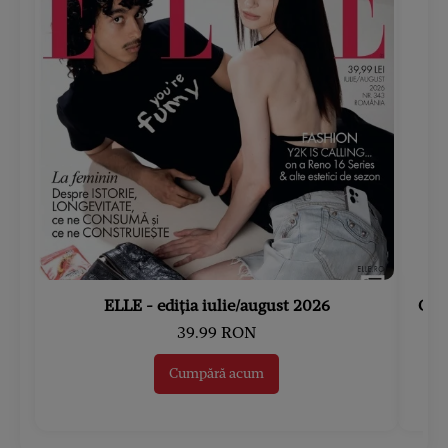
ELLE - ediția iulie/august 2026
Gard
39.99 RON
Cumpără acum