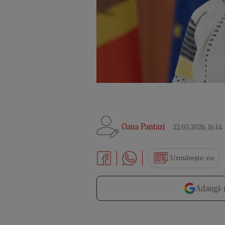
Oana Pantazi
22.05.2026, 16:14
.
Urmărește-ne
Adaugă-n