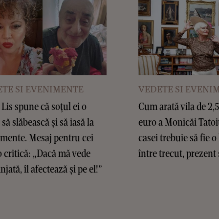
TE SI EVENIMENTE
VEDETE SI EVENI
Lis spune că soțul ei o
Cum arată vila de 2,
 să slăbească și să iasă la
euro a Monicăi Tatoi
mente. Mesaj pentru cei
casei trebuie să fie o
o critică: „Dacă mă vede
între trecut, prezent 
jată, îl afectează și pe el!”