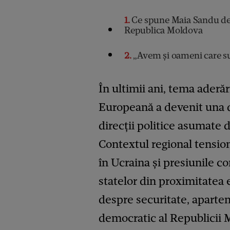
1
Ce spune Maia Sandu des
Republica Moldova
2
„Avem şi oameni care su
În ultimii ani, tema aderă
Europeană a devenit una 
direcții politice asumate 
Contextul regional tension
în Ucraina și presiunile c
statelor din proximitatea e
despre securitate, apartene
democratic al Republicii 