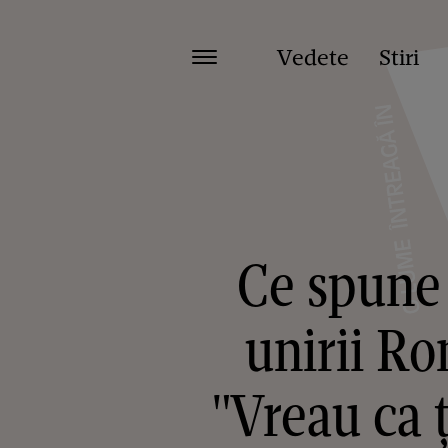
Vedete
Stiri
Ce spune
unirii R
"Vreau ca ţ