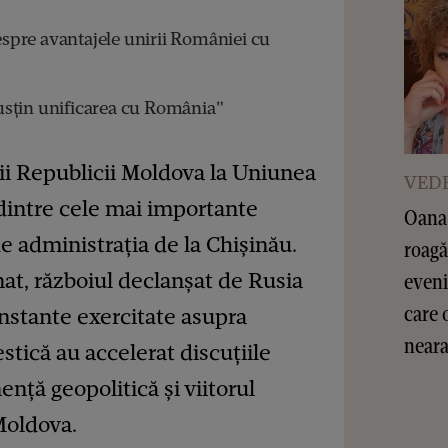
pre avantajele unirii României cu
sţin unificarea cu România”
rii Republicii Moldova la Uniunea
VEDE
dintre cele mai importante
Oana 
de administrația de la Chișinău.
roagă
at, războiul declanșat de Rusia
eveni
care 
onstante exercitate asupra
nearan
stică au accelerat discuțiile
nță geopolitică și viitorul
Moldova.